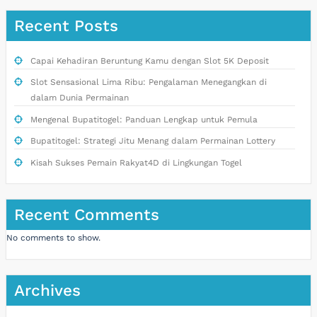
Recent Posts
Capai Kehadiran Beruntung Kamu dengan Slot 5K Deposit
Slot Sensasional Lima Ribu: Pengalaman Menegangkan di
dalam Dunia Permainan
Mengenal Bupatitogel: Panduan Lengkap untuk Pemula
Bupatitogel: Strategi Jitu Menang dalam Permainan Lottery
Kisah Sukses Pemain Rakyat4D di Lingkungan Togel
Recent Comments
No comments to show.
Archives