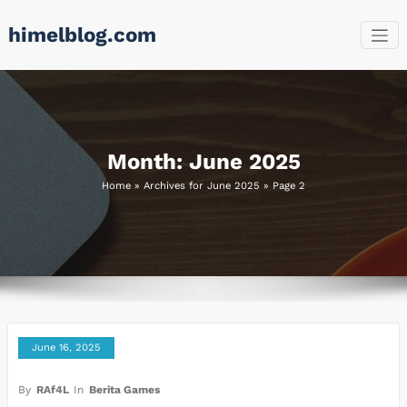
Skip
himelblog.com
to
content
Month:
June 2025
Home
»
Archives for June 2025
»
Page 2
June 16, 2025
By
RAf4L
In
Berita Games