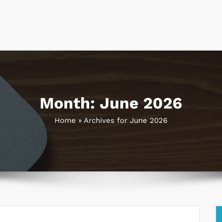
Month:
June 2026
Home
»
Archives for June 2026