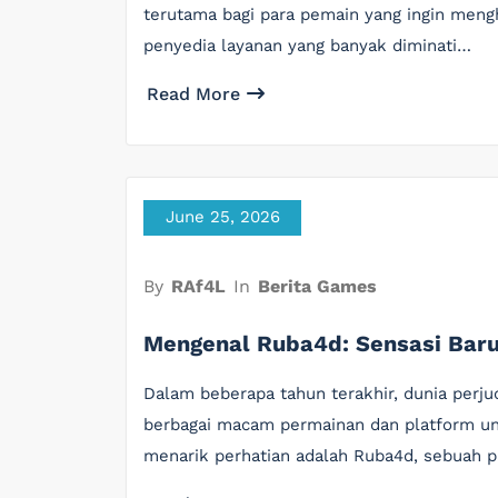
terutama bagi para pemain yang ingin mengh
penyedia layanan yang banyak diminati…
Read More
June 25, 2026
By
RAf4L
In
Berita Games
Mengenal Ruba4d: Sensasi Baru
Dalam beberapa tahun terakhir, dunia per
berbagai macam permainan dan platform unt
menarik perhatian adalah Ruba4d, sebuah 