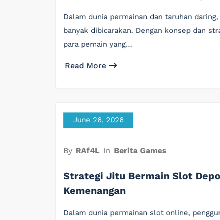
Dalam dunia permainan dan taruhan daring,
banyak dibicarakan. Dengan konsep dan stra
para pemain yang…
Read More
June 26, 2026
By
RAf4L
In
Berita Games
Strategi Jitu Bermain Slot Dep
Kemenangan
Dalam dunia permainan slot online, penggu