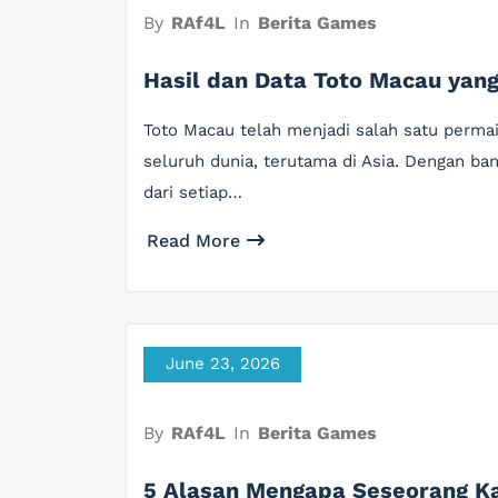
By
RAf4L
In
Berita Games
Hasil dan Data Toto Macau yang
Toto Macau telah menjadi salah satu permai
seluruh dunia, terutama di Asia. Dengan b
dari setiap…
Read More
June 23, 2026
By
RAf4L
In
Berita Games
5 Alasan Mengapa Seseorang K