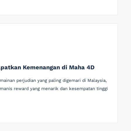
apatkan Kemenangan di Maha 4D
mainan perjudian yang paling digemari di Malaysia,
 manis reward yang menarik dan kesempatan tinggi