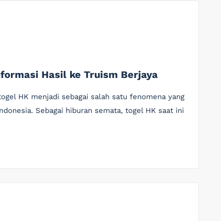
formasi Hasil ke Truism Berjaya
togel HK menjadi sebagai salah satu fenomena yang
ndonesia. Sebagai hiburan semata, togel HK saat ini