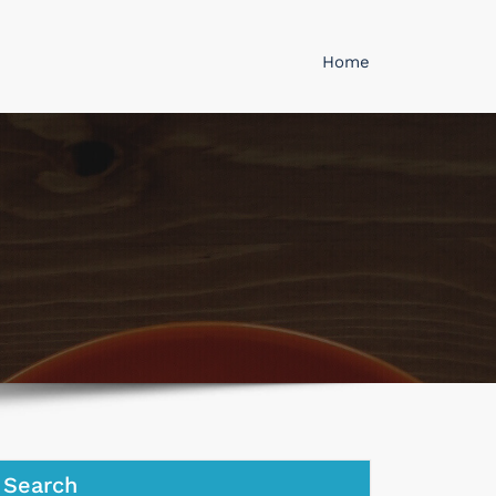
Home
Search