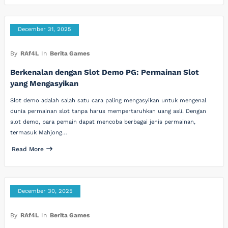
December 31, 2025
By
RAf4L
In
Berita Games
Berkenalan dengan Slot Demo PG: Permainan Slot
yang Mengasyikan
Slot demo adalah salah satu cara paling mengasyikan untuk mengenal
dunia permainan slot tanpa harus mempertaruhkan uang asli. Dengan
slot demo, para pemain dapat mencoba berbagai jenis permainan,
termasuk Mahjong…
Read More
December 30, 2025
By
RAf4L
In
Berita Games