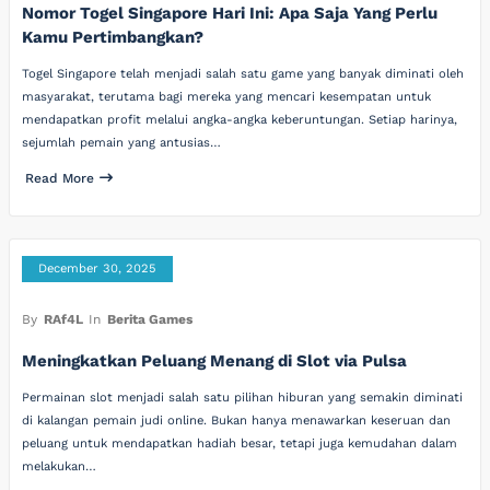
Nomor Togel Singapore Hari Ini: Apa Saja Yang Perlu
Kamu Pertimbangkan?
Togel Singapore telah menjadi salah satu game yang banyak diminati oleh
masyarakat, terutama bagi mereka yang mencari kesempatan untuk
mendapatkan profit melalui angka-angka keberuntungan. Setiap harinya,
sejumlah pemain yang antusias…
Read More
December 30, 2025
By
RAf4L
In
Berita Games
Meningkatkan Peluang Menang di Slot via Pulsa
Permainan slot menjadi salah satu pilihan hiburan yang semakin diminati
di kalangan pemain judi online. Bukan hanya menawarkan keseruan dan
peluang untuk mendapatkan hadiah besar, tetapi juga kemudahan dalam
melakukan…