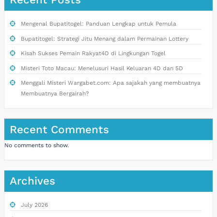
Mengenal Bupatitogel: Panduan Lengkap untuk Pemula
Bupatitogel: Strategi Jitu Menang dalam Permainan Lottery
Kisah Sukses Pemain Rakyat4D di Lingkungan Togel
Misteri Toto Macau: Menelusuri Hasil Keluaran 4D dan 5D
Menggali Misteri Wargabet.com: Apa sajakah yang membuatnya
Membuatnya Bergairah?
Recent Comments
No comments to show.
Archives
July 2026