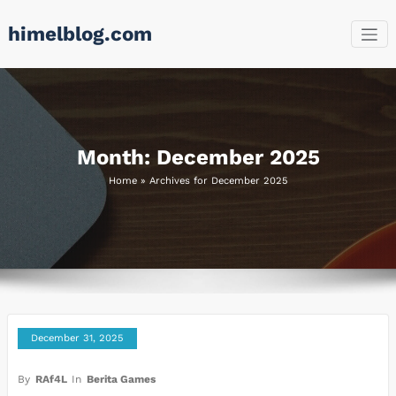
Skip
himelblog.com
to
content
Month:
December 2025
Home
»
Archives for December 2025
December 31, 2025
By
RAf4L
In
Berita Games