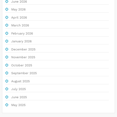
June 2026
May 2026
April 2026
March 2026
February 2026
January 2026
December 2025
November 2025
October 2025
September 2025
August 2025
July 2025
June 2025
May 2025