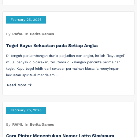
February 25, 2026
By
RAf4L
In
Berita Games
Togel Kayu: Kekuatan pada Setiap Angka
Di tengah perkembangan dunia perjudian dan angka, istilah "kayutogel"
mulai banyak dibicarakan, terutama di kalangan pencinta permainan
togel. Kayu togel lebih dari sekadar permainan biasa; ia menyimpan
kekuatan spiritual mendalam…
Read More
February 25, 2026
By
RAf4L
In
Berita Games
Cara Pintar Menentukan Nomor Lotto Singapura