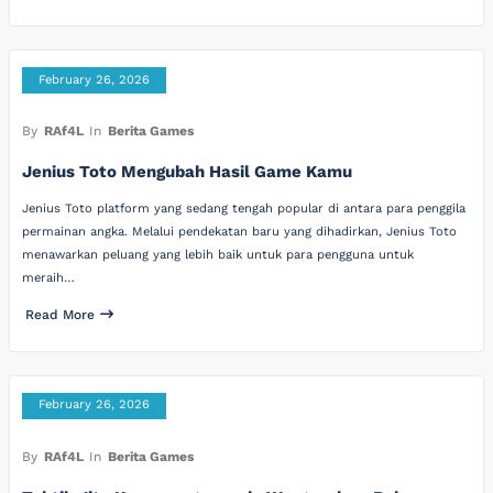
February 26, 2026
By
RAf4L
In
Berita Games
Jenius Toto Mengubah Hasil Game Kamu
Jenius Toto platform yang sedang tengah popular di antara para penggila
permainan angka. Melalui pendekatan baru yang dihadirkan, Jenius Toto
menawarkan peluang yang lebih baik untuk para pengguna untuk
meraih…
Read More
February 26, 2026
By
RAf4L
In
Berita Games