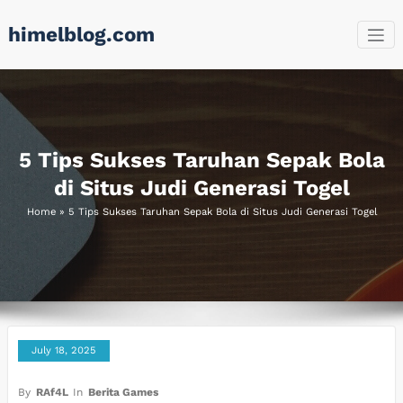
Skip
himelblog.com
to
content
5 Tips Sukses Taruhan Sepak Bola
di Situs Judi Generasi Togel
Home
»
5 Tips Sukses Taruhan Sepak Bola di Situs Judi Generasi Togel
July 18, 2025
By
RAf4L
In
Berita Games