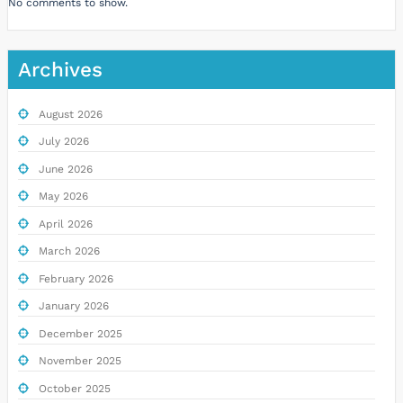
No comments to show.
Archives
August 2026
July 2026
June 2026
May 2026
April 2026
March 2026
February 2026
January 2026
December 2025
November 2025
October 2025