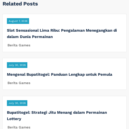
Related Posts
August 7, 2026
Slot Sensasional Lima Ribu: Pengalaman Menegangkan di
dalam Dunia Permainan
Berita Games
July 30, 2026
Mengenal Bupatitogel: Panduan Lengkap untuk Pemula
Berita Games
July 30, 2026
Bupatitogel: Strategi Jitu Menang dalam Permainan
Lottery
Berita Games