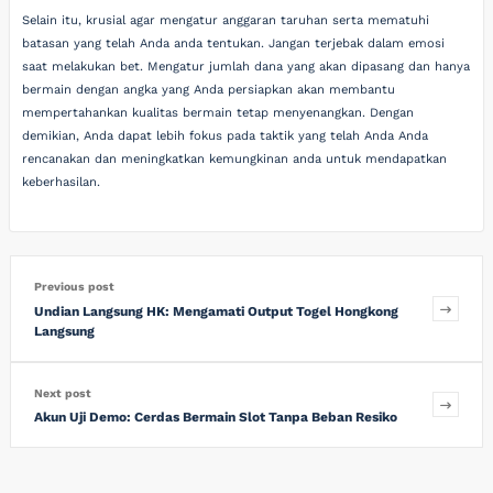
Selain itu, krusial agar mengatur anggaran taruhan serta mematuhi
batasan yang telah Anda anda tentukan. Jangan terjebak dalam emosi
saat melakukan bet. Mengatur jumlah dana yang akan dipasang dan hanya
bermain dengan angka yang Anda persiapkan akan membantu
mempertahankan kualitas bermain tetap menyenangkan. Dengan
demikian, Anda dapat lebih fokus pada taktik yang telah Anda Anda
rencanakan dan meningkatkan kemungkinan anda untuk mendapatkan
keberhasilan.
Previous post
Undian Langsung HK: Mengamati Output Togel Hongkong
Langsung
Next post
Akun Uji Demo: Cerdas Bermain Slot Tanpa Beban Resiko