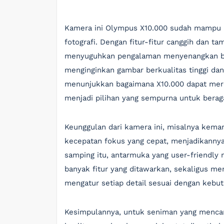
Kamera ini Olympus X10.000 sudah mampu m
fotografi. Dengan fitur-fitur canggih dan 
menyuguhkan pengalaman menyenangkan bag
menginginkan gambar berkualitas tinggi dan
menunjukkan bagaimana X10.000 dapat mere
menjadi pilihan yang sempurna untuk beraga
Keunggulan dari kamera ini, misalnya kem
kecepatan fokus yang cepat, menjadikannya 
samping itu, antarmuka yang user-friendl
banyak fitur yang ditawarkan, sekaligus me
mengatur setiap detail sesuai dengan kebu
Kesimpulannya, untuk seniman yang menca