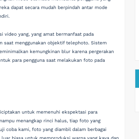
ereka dapat secara mudah berpindah antar mode
diri.
si video yang, yang amat bermanfaat pada
n saat menggunakan objektif telephoto. Sistem
 meminimalkan kemungkinan blur karena pergerakan
 untuk para pengguna saat melakukan foto pada
iciptakan untuk memenuhi ekspektasi para
mampu menangkap rinci halus, tiap foto yang
uji coba kami, foto yang diambil dalam berbagai
 luar biasa untuk memproduksi warna yang kaya dan