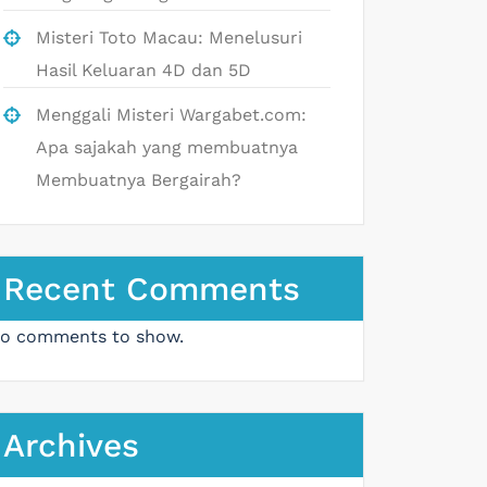
Misteri Toto Macau: Menelusuri
Hasil Keluaran 4D dan 5D
Menggali Misteri Wargabet.com:
Apa sajakah yang membuatnya
Membuatnya Bergairah?
Recent Comments
o comments to show.
Archives