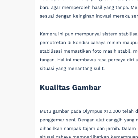
baru agar memperoleh hasil yang tanpa. M
sesuai dengan keinginan inovasi mereka sen
Kamera ini pun mempunyai sistem stabilisa
pemotretan di kondisi cahaya minim maupu
stabilisasi memastikan foto masih stabil,
tangan. Hal ini membawa rasa percaya diri
situasi yang menantang sulit.
Kualitas Gambar
Mutu gambar pada Olympus X10.000 telah d
penggemar seni. Dengan alat canggih yang 
dihasilkan nampak tajam dan jernih. Dalam 
situasi cahaya memperlihatkan kemampuan