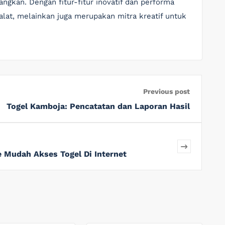
angkan. Dengan fitur-fitur inovatif dan performa
 alat, melainkan juga merupakan mitra kreatif untuk
Previous post
Togel Kamboja: Pencatatan dan Laporan Hasil
e Mudah Akses Togel Di Internet