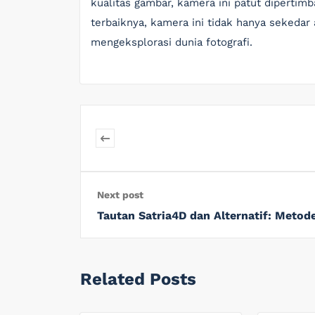
kualitas gambar, kamera ini patut dipertimb
terbaiknya, kamera ini tidak hanya sekedar
mengeksplorasi dunia fotografi.
Next post
Tautan Satria4D dan Alternatif: Metod
Related Posts