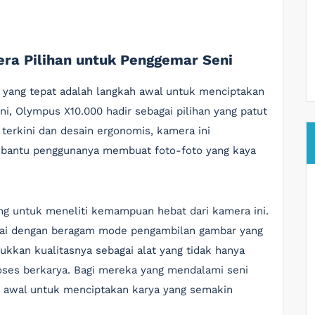
ra Pilihan untuk Penggemar Seni
a yang tepat adalah langkah awal untuk menciptakan
i, Olympus X10.000 hadir sebagai pilihan yang patut
 terkini dan desain ergonomis, kamera ini
mbantu penggunanya membuat foto-foto yang kaya
 untuk meneliti kemampuan hebat dari kamera ini.
mpai dengan beragam mode pengambilan gambar yang
kan kualitasnya sebagai alat yang tidak hanya
roses berkarya. Bagi mereka yang mendalami seni
di awal untuk menciptakan karya yang semakin