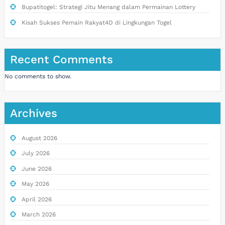
Bupatitogel: Strategi Jitu Menang dalam Permainan Lottery
Kisah Sukses Pemain Rakyat4D di Lingkungan Togel
Recent Comments
No comments to show.
Archives
August 2026
July 2026
June 2026
May 2026
April 2026
March 2026