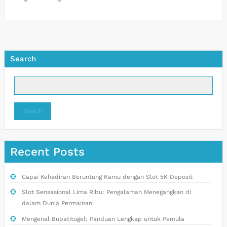
Search
Search
Recent Posts
Capai Kehadiran Beruntung Kamu dengan Slot 5K Deposit
Slot Sensasional Lima Ribu: Pengalaman Menegangkan di
dalam Dunia Permainan
Mengenal Bupatitogel: Panduan Lengkap untuk Pemula