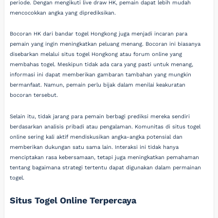
periode. Dengan mengikuti live draw HK, pemain dapat lebih mudah
mencocokkan angka yang diprediksikan.
Bocoran HK dari bandar togel Hongkong juga menjadi incaran para
pemain yang ingin meningkatkan peluang menang. Bocoran ini biasanya
disebarkan melalui situs togel Hongkong atau forum online yang
membahas togel. Meskipun tidak ada cara yang pasti untuk menang,
informasi ini dapat memberikan gambaran tambahan yang mungkin
bermanfaat. Namun, pemain perlu bijak dalam menilai keakuratan
bocoran tersebut.
Selain itu, tidak jarang para pemain berbagi prediksi mereka sendiri
berdasarkan analisis pribadi atau pengalaman. Komunitas di situs togel
online sering kali aktif mendiskusikan angka-angka potensial dan
memberikan dukungan satu sama lain. Interaksi ini tidak hanya
menciptakan rasa kebersamaan, tetapi juga meningkatkan pemahaman
tentang bagaimana strategi tertentu dapat digunakan dalam permainan
togel.
Situs Togel Online Terpercaya