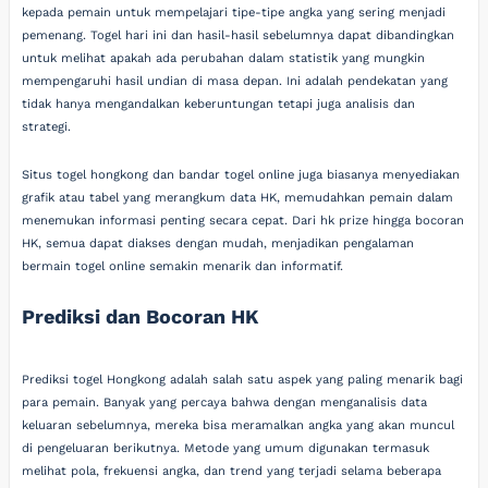
kepada pemain untuk mempelajari tipe-tipe angka yang sering menjadi
pemenang. Togel hari ini dan hasil-hasil sebelumnya dapat dibandingkan
untuk melihat apakah ada perubahan dalam statistik yang mungkin
mempengaruhi hasil undian di masa depan. Ini adalah pendekatan yang
tidak hanya mengandalkan keberuntungan tetapi juga analisis dan
strategi.
Situs togel hongkong dan bandar togel online juga biasanya menyediakan
grafik atau tabel yang merangkum data HK, memudahkan pemain dalam
menemukan informasi penting secara cepat. Dari hk prize hingga bocoran
HK, semua dapat diakses dengan mudah, menjadikan pengalaman
bermain togel online semakin menarik dan informatif.
Prediksi dan Bocoran HK
Prediksi togel Hongkong adalah salah satu aspek yang paling menarik bagi
para pemain. Banyak yang percaya bahwa dengan menganalisis data
keluaran sebelumnya, mereka bisa meramalkan angka yang akan muncul
di pengeluaran berikutnya. Metode yang umum digunakan termasuk
melihat pola, frekuensi angka, dan trend yang terjadi selama beberapa