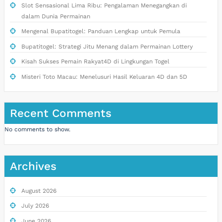
Slot Sensasional Lima Ribu: Pengalaman Menegangkan di
dalam Dunia Permainan
Mengenal Bupatitogel: Panduan Lengkap untuk Pemula
Bupatitogel: Strategi Jitu Menang dalam Permainan Lottery
Kisah Sukses Pemain Rakyat4D di Lingkungan Togel
Misteri Toto Macau: Menelusuri Hasil Keluaran 4D dan 5D
Recent Comments
No comments to show.
Archives
August 2026
July 2026
June 2026