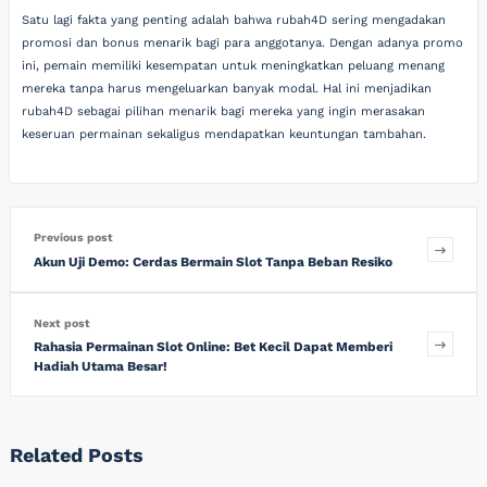
Satu lagi fakta yang penting adalah bahwa rubah4D sering mengadakan
promosi dan bonus menarik bagi para anggotanya. Dengan adanya promo
ini, pemain memiliki kesempatan untuk meningkatkan peluang menang
mereka tanpa harus mengeluarkan banyak modal. Hal ini menjadikan
rubah4D sebagai pilihan menarik bagi mereka yang ingin merasakan
keseruan permainan sekaligus mendapatkan keuntungan tambahan.
Previous post
Akun Uji Demo: Cerdas Bermain Slot Tanpa Beban Resiko
Next post
Rahasia Permainan Slot Online: Bet Kecil Dapat Memberi
Hadiah Utama Besar!
Related Posts