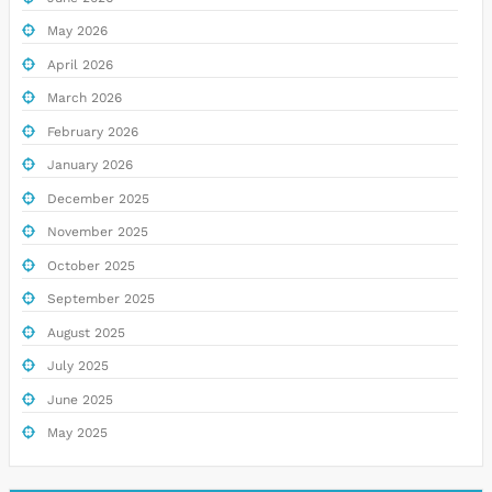
May 2026
April 2026
March 2026
February 2026
January 2026
December 2025
November 2025
October 2025
September 2025
August 2025
July 2025
June 2025
May 2025