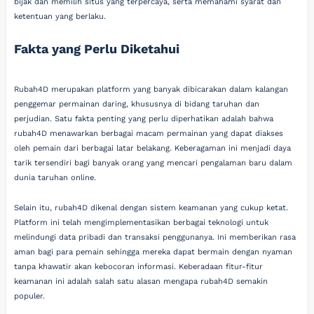
bijak dan memilih situs yang terpercaya, serta memahami syarat dan
ketentuan yang berlaku.
Fakta yang Perlu Diketahui
Rubah4D merupakan platform yang banyak dibicarakan dalam kalangan
penggemar permainan daring, khususnya di bidang taruhan dan
perjudian. Satu fakta penting yang perlu diperhatikan adalah bahwa
rubah4D menawarkan berbagai macam permainan yang dapat diakses
oleh pemain dari berbagai latar belakang. Keberagaman ini menjadi daya
tarik tersendiri bagi banyak orang yang mencari pengalaman baru dalam
dunia taruhan online.
Selain itu, rubah4D dikenal dengan sistem keamanan yang cukup ketat.
Platform ini telah mengimplementasikan berbagai teknologi untuk
melindungi data pribadi dan transaksi penggunanya. Ini memberikan rasa
aman bagi para pemain sehingga mereka dapat bermain dengan nyaman
tanpa khawatir akan kebocoran informasi. Keberadaan fitur-fitur
keamanan ini adalah salah satu alasan mengapa rubah4D semakin
populer.