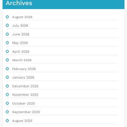
Archives
August 2026
July 2026
June 2026
May 2026
April 2026
March 2026
February 2026
January 2026
December 2025
November 2025
October 2025
September 2025
August 2025