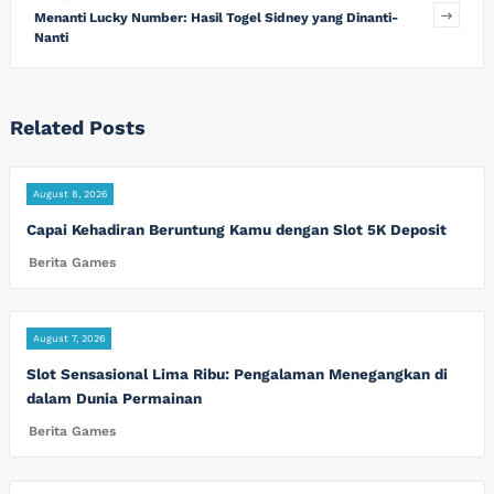
Menanti Lucky Number: Hasil Togel Sidney yang Dinanti-
Nanti
Related Posts
August 8, 2026
Capai Kehadiran Beruntung Kamu dengan Slot 5K Deposit
Berita Games
August 7, 2026
Slot Sensasional Lima Ribu: Pengalaman Menegangkan di
dalam Dunia Permainan
Berita Games