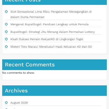
Slot Sensasional Lima Ribu: Pengalaman Menegangkan di
dalam Dunia Permainan
Mengenal Bupatitogel: Panduan Lengkap untuk Pemula
Bupatitogel: Strategi Jitu Menang dalam Permainan Lottery
Kisah Sukses Pemain Rakyat4D di Lingkungan Togel
Misteri Toto Macau: Menelusuri Hasil Keluaran 4D dan 5D
Recent Comments
No comments to show.
Archives
August 2026