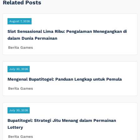
Related Posts
August 7, 2026
Slot Sensasional Lima Ribu: Pengalaman Menegangkan di
dalam Dunia Permainan
Berita Games
July 30, 2026
Mengenal Bupatitogel: Panduan Lengkap untuk Pemula
Berita Games
July 30, 2026
Bupatitogel: Strategi Jitu Menang dalam Permainan
Lottery
Berita Games