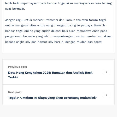
lebih baik. Kepercayaan pada bandar togel akan meningkatkan rasa tenang
saat bermain.
Jangan ragu untuk mencari referensi dari komunitas atau forum togel
online mengenai situs-situs yang dianggap paling terpercaya. Memilih
bandar togel online yang sudah dikenal baik akan membawa Anda pada
pengalaman bermain yang lebih menguntungkan, serta memberikan akses
kepada angka sdy dan nomor sdy hari ini dengan mudah dan cepat.
Previous post
Data Hong Kong tahun 2025: Ramalan dan Analisis Hasil
Terkini
Next post
Togel HK Malam Ini Siapa yang akan Beruntung malam ini?