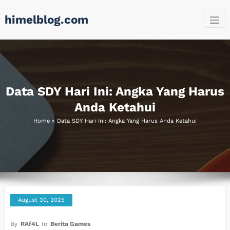
Skip
himelblog.com
to
content
Data SDY Hari Ini: Angka Yang Harus
Anda Ketahui
Home
»
Data SDY Hari Ini: Angka Yang Harus Anda Ketahui
August 30, 2025
By
RAf4L
In
Berita Games