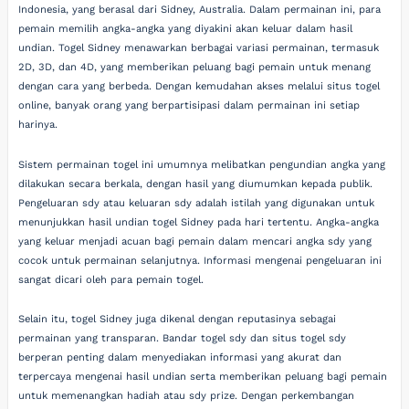
Indonesia, yang berasal dari Sidney, Australia. Dalam permainan ini, para
pemain memilih angka-angka yang diyakini akan keluar dalam hasil
undian. Togel Sidney menawarkan berbagai variasi permainan, termasuk
2D, 3D, dan 4D, yang memberikan peluang bagi pemain untuk menang
dengan cara yang berbeda. Dengan kemudahan akses melalui situs togel
online, banyak orang yang berpartisipasi dalam permainan ini setiap
harinya.
Sistem permainan togel ini umumnya melibatkan pengundian angka yang
dilakukan secara berkala, dengan hasil yang diumumkan kepada publik.
Pengeluaran sdy atau keluaran sdy adalah istilah yang digunakan untuk
menunjukkan hasil undian togel Sidney pada hari tertentu. Angka-angka
yang keluar menjadi acuan bagi pemain dalam mencari angka sdy yang
cocok untuk permainan selanjutnya. Informasi mengenai pengeluaran ini
sangat dicari oleh para pemain togel.
Selain itu, togel Sidney juga dikenal dengan reputasinya sebagai
permainan yang transparan. Bandar togel sdy dan situs togel sdy
berperan penting dalam menyediakan informasi yang akurat dan
terpercaya mengenai hasil undian serta memberikan peluang bagi pemain
untuk memenangkan hadiah atau sdy prize. Dengan perkembangan