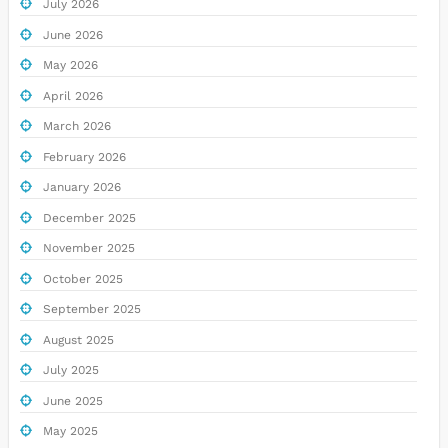
July 2026
June 2026
May 2026
April 2026
March 2026
February 2026
January 2026
December 2025
November 2025
October 2025
September 2025
August 2025
July 2025
June 2025
May 2025