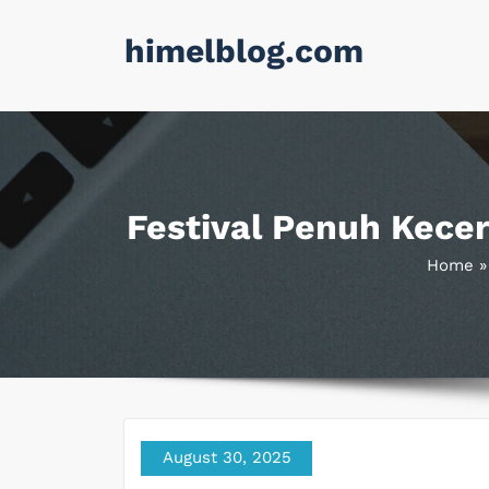
Skip
himelblog.com
to
content
Festival Penuh Kece
Home
August 30, 2025