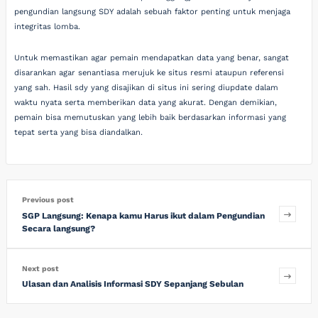
pengundian langsung SDY adalah sebuah faktor penting untuk menjaga
integritas lomba.
Untuk memastikan agar pemain mendapatkan data yang benar, sangat
disarankan agar senantiasa merujuk ke situs resmi ataupun referensi
yang sah. Hasil sdy yang disajikan di situs ini sering diupdate dalam
waktu nyata serta memberikan data yang akurat. Dengan demikian,
pemain bisa memutuskan yang lebih baik berdasarkan informasi yang
tepat serta yang bisa diandalkan.
Previous post
SGP Langsung: Kenapa kamu Harus ikut dalam Pengundian
Secara langsung?
Next post
Ulasan dan Analisis Informasi SDY Sepanjang Sebulan