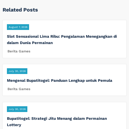
Related Posts
August 7, 2026
Slot Sensasional Lima Ribu: Pengalaman Menegangkan di
dalam Dunia Permainan
Berita Games
July 30, 2026
Mengenal Bupatitogel: Panduan Lengkap untuk Pemula
Berita Games
July 30, 2026
Bupatitogel: Strategi Jitu Menang dalam Permainan
Lottery