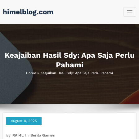
Skip
himelblog.com
to
content
Keajaiban Hasil Sdy: Apa Saja Perlu
Pahami
Home
»
Keajaiban Hasil Sdy: Apa Saja Perlu Pahami
August 8, 2025
By
RAf4L
In
Berita Games