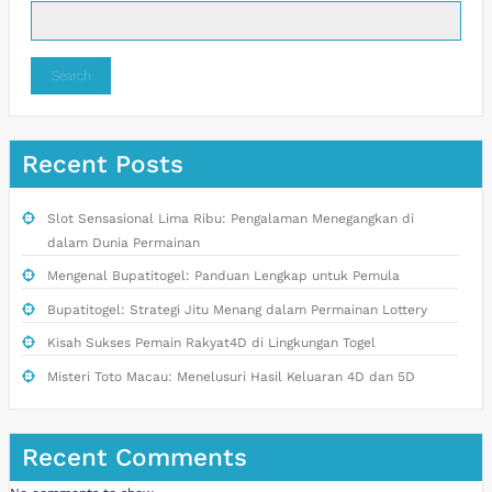
Search
Recent Posts
Slot Sensasional Lima Ribu: Pengalaman Menegangkan di
dalam Dunia Permainan
Mengenal Bupatitogel: Panduan Lengkap untuk Pemula
Bupatitogel: Strategi Jitu Menang dalam Permainan Lottery
Kisah Sukses Pemain Rakyat4D di Lingkungan Togel
Misteri Toto Macau: Menelusuri Hasil Keluaran 4D dan 5D
Recent Comments