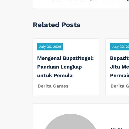
Related Posts
July 30, 2026
July 30, 2
Mengenal Bupatitogel:
Bupatit
Panduan Lengkap
Jitu M
untuk Pemula
Permai
Berita Games
Berita 