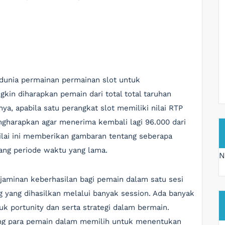
i dunia permainan permainan slot untuk
in diharapkan pemain dari total total taruhan
ya, apabila satu perangkat slot memiliki nilai RTP
ngharapkan agar menerima kembali lagi 96.000 dari
Nilai ini memberikan gambaran tentang seberapa
ng periode waktu yang lama.
N
jaminan keberhasilan bagi pemain dalam satu sesi
ng yang dihasilkan melalui banyak session. Ada banyak
uk portunity dan serta strategi dalam bermain.
ng para pemain dalam memilih untuk menentukan