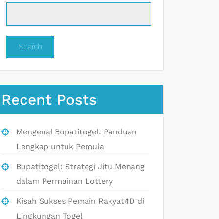
Search
Recent Posts
Mengenal Bupatitogel: Panduan
Lengkap untuk Pemula
Bupatitogel: Strategi Jitu Menang
dalam Permainan Lottery
Kisah Sukses Pemain Rakyat4D di
Lingkungan Togel