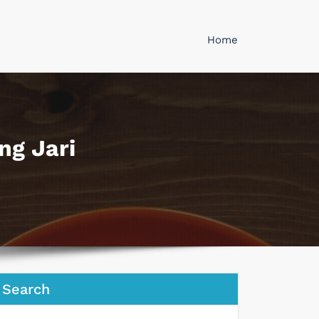
Home
ng Jari
Search