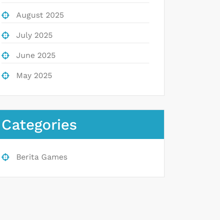
August 2025
July 2025
June 2025
May 2025
Categories
Berita Games