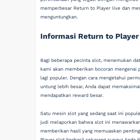
memperbesar Return to Player live dan me
menguntungkan.
Informasi Return to Player
Bagi beberapa pecinta slot, menemukan data
kami akan memberikan bocoran mengenai pe
lagi populer. Dengan cara mengetahui per
untung lebih besar, Anda dapat memaksima
mendapatkan reward besar.
Satu mesin slot yang sedang saat ini popule
judi melaporkan bahwa slot ini menawarkan 
memberikan hasil yang memuaskan penting. 
Player slot berhasil sekarang supaya Anda 