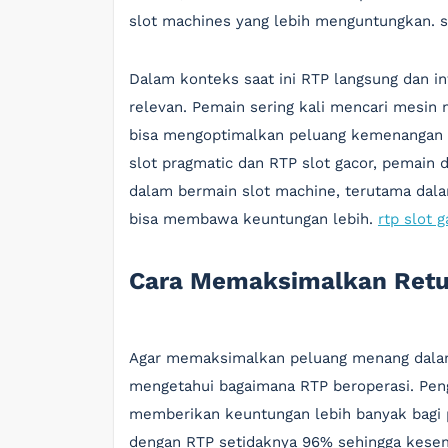
slot machines yang lebih menguntungkan. 
Dalam konteks saat ini RTP langsung dan inf
relevan. Pemain sering kali mencari mesin 
bisa mengoptimalkan peluang kemenangan 
slot pragmatic dan RTP slot gacor, pemain
dalam bermain slot machine, terutama dala
bisa membawa keuntungan lebih.
rtp slot g
Cara Memaksimalkan Retur
Agar memaksimalkan peluang menang dalam 
mengetahui bagaimana RTP beroperasi. Peng
memberikan keuntungan lebih banyak bagi p
dengan RTP setidaknya 96% sehingga kesem