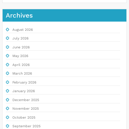
Archives
August 2026
July 2026
June 2026
May 2026
April 2026
March 2026
February 2026
January 2026
December 2025
November 2025
October 2025
September 2025