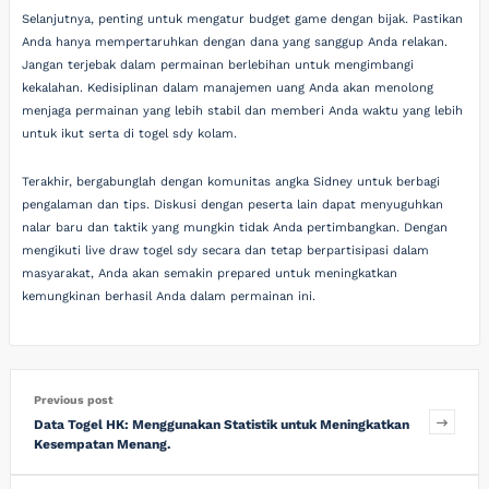
Selanjutnya, penting untuk mengatur budget game dengan bijak. Pastikan
Anda hanya mempertaruhkan dengan dana yang sanggup Anda relakan.
Jangan terjebak dalam permainan berlebihan untuk mengimbangi
kekalahan. Kedisiplinan dalam manajemen uang Anda akan menolong
menjaga permainan yang lebih stabil dan memberi Anda waktu yang lebih
untuk ikut serta di togel sdy kolam.
Terakhir, bergabunglah dengan komunitas angka Sidney untuk berbagi
pengalaman dan tips. Diskusi dengan peserta lain dapat menyuguhkan
nalar baru dan taktik yang mungkin tidak Anda pertimbangkan. Dengan
mengikuti live draw togel sdy secara dan tetap berpartisipasi dalam
masyarakat, Anda akan semakin prepared untuk meningkatkan
kemungkinan berhasil Anda dalam permainan ini.
Previous post
Data Togel HK: Menggunakan Statistik untuk Meningkatkan
Kesempatan Menang.