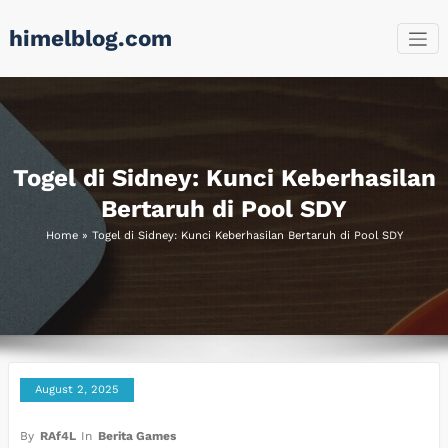
Skip
himelblog.com
to
content
Togel di Sidney: Kunci Keberhasilan
Bertaruh di Pool SDY
Home
»
Togel di Sidney: Kunci Keberhasilan Bertaruh di Pool SDY
August 2, 2025
By
RAf4L
In
Berita Games