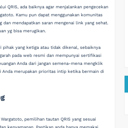
ui QRIS, ada baiknya agar menjalankan pengecekan
 Wargatoto. Kamu pun dapat menggunakan komunitas
g dan mendapatkan saran mengenai link yang sehat.
an yg bisa merugikan.
pihak yang ketiga atau tidak dikenal, sebaiknya
garah pada web resmi dan mempunyai sertifikasi
n keuangan Anda dari jangan semena-mena mengklik
Anda merupakan prioritas intip ketika bermain di
ng
 Wargatoto, pemilihan tautan QRIS yang sesuai
dan kenyamanan. Pastikan anda hanya memakai