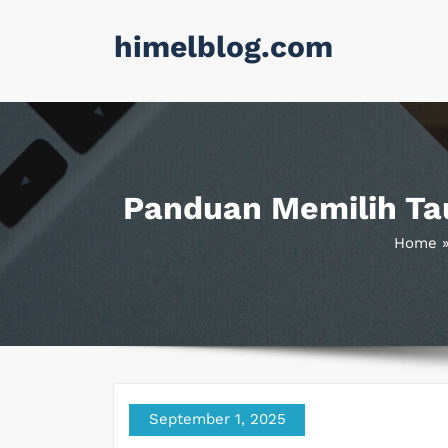
Skip
himelblog.com
to
content
Panduan Memilih Ta
Home
September 1, 2025