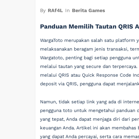
By
RAf4L
In
Berita Games
Panduan Memilih Tautan QRIS 
WargaToto merupakan salah satu platform y
melaksanakan beragam jenis transaksi, ter
Wargatoto, penting bagi setiap pengguna 
melalui tautan yang secure dan terpercaya.
melalui QRIS atau Quick Response Code In
deposit via QRIS, pengguna dapat menjalank
Namun, tidak setiap link yang ada di interne
pengguna toto untuk mengetahui panduan d
yang tepat, Anda dapat menjaga diri dari p
keuangan Anda. Artikel ini akan membahas b
yang dapat Anda percayai, serta cara mema