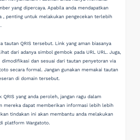
sumber yang dipercaya. Apabila anda mendapatkan
ga , penting untuk melakukan pengecekan terlebih
.
a tautan QRIS tersebut. Link yang aman biasanya
rlihat dari adanya simbol gembok pada URL URL. Juga,
 dimodifikasi dan sesuai dari tautan penyetoran via
oto secara formal. Jangan gunakan memakai tautan
eseran di domain tersebut.
nk QRIS yang anda peroleh, jangan ragu dalam
m mereka dapat memberikan informasi lebih lebih
akukan tindakan ini akan membantu anda melakukan
di platform Wargatoto.