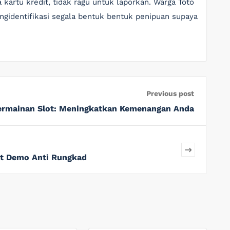
kartu kredit, tidak ragu untuk laporkan. Warga Toto
engidentifikasi segala bentuk bentuk penipuan supaya
Previous post
Permainan Slot: Meningkatkan Kemenangan Anda
ot Demo Anti Rungkad