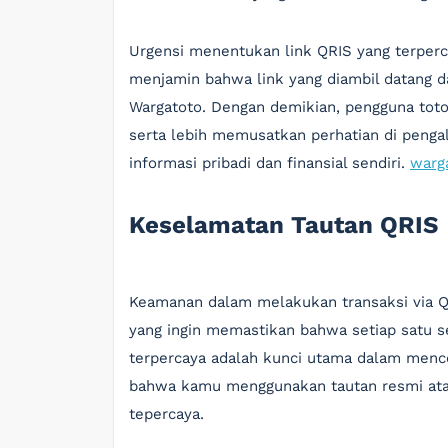
Urgensi menentukan link QRIS yang terperc
menjamin bahwa link yang diambil datang d
Wargatoto. Dengan demikian, pengguna toto
serta lebih memusatkan perhatian di penga
informasi pribadi dan finansial sendiri.
warg
Keselamatan Tautan QRIS
Keamanan dalam melakukan transaksi via QR
yang ingin memastikan bahwa setiap satu 
terpercaya adalah kunci utama dalam menc
bahwa kamu menggunakan tautan resmi atau 
tepercaya.