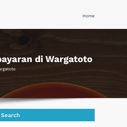
Home
ayaran di Wargatoto
rgatoto
Search