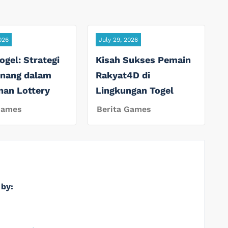
026
July 29, 2026
ogel: Strategi
Kisah Sukses Pemain
enang dalam
Rakyat4D di
nan Lottery
Lingkungan Togel
Games
Berita Games
 by: