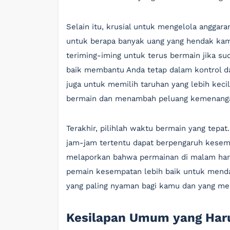
Selain itu, krusial untuk mengelola anggar
untuk berapa banyak uang yang hendak kamu
teriming-iming untuk terus bermain jika su
baik membantu Anda tetap dalam kontrol da
juga untuk memilih taruhan yang lebih kec
bermain dan menambah peluang kemenangan
Terakhir, pilihlah waktu bermain yang te
jam-jam tertentu dapat berpengaruh kese
melaporkan bahwa permainan di malam hari 
pemain kesempatan lebih baik untuk men
yang paling nyaman bagi kamu dan yang mem
Kesilapan Umum yang Haru