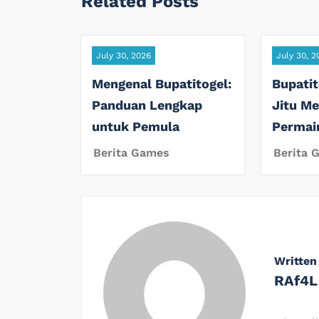
Related Posts
July 30, 2026
July 30, 2
Mengenal Bupatitogel:
Bupatit
Panduan Lengkap
Jitu M
untuk Pemula
Permai
Berita Games
Berita 
Written
RAf4L