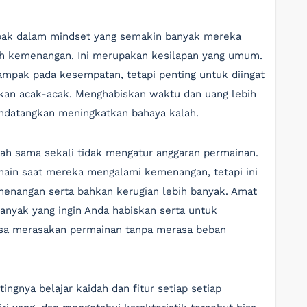
jebak dalam mindset yang semakin banyak mereka
ih kemenangan. Ini merupakan kesilapan yang umum.
mpak pada kesempatan, tetapi penting untuk diingat
kan acak-acak. Menghabiskan waktu dan uang lebih
ndatangkan meningkatkan bahaya kalah.
alah sama sekali tidak mengatur anggaran permainan.
rmain saat mereka mengalami kemenangan, tetapi ini
menangan serta bahkan kerugian lebih banyak. Amat
anyak yang ingin Anda habiskan serta untuk
bisa merasakan permainan tanpa merasa beban
ngnya belajar kaidah dan fitur setiap setiap