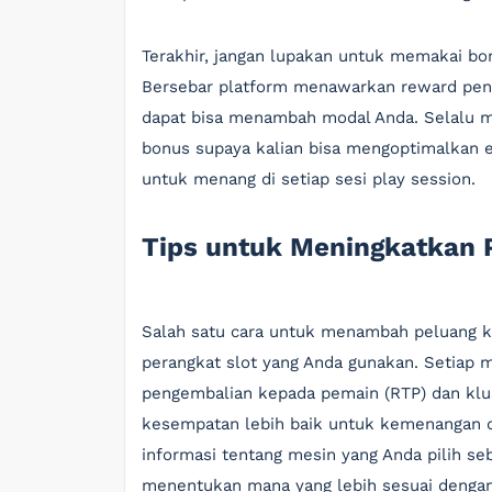
Terakhir, jangan lupakan untuk memakai bon
Bersebar platform menawarkan reward penda
dapat bisa menambah modal Anda. Selalu 
bonus supaya kalian bisa mengoptimalkan
untuk menang di setiap sesi play session.
Tips untuk Meningkatkan
Salah satu cara untuk menambah peluang 
perangkat slot yang Anda gunakan. Setiap me
pengembalian kepada pemain (RTP) dan klu
kesempatan lebih baik untuk kemenangan d
informasi tentang mesin yang Anda pilih s
menentukan mana yang lebih sesuai denga