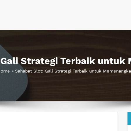
 Gali Strategi Terbaik unt
Home
»
Sahabat Slot: Gali Strategi Terbaik untuk Memenangk