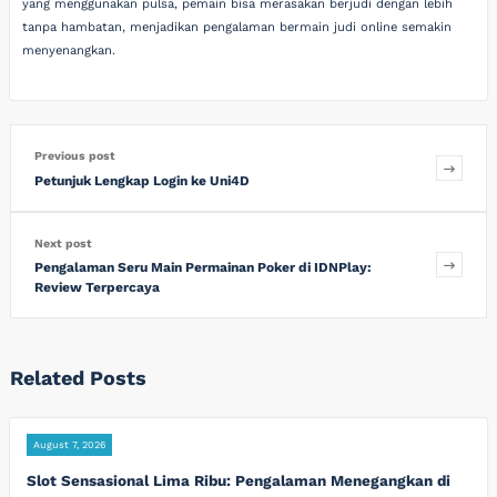
yang menggunakan pulsa, pemain bisa merasakan berjudi dengan lebih
tanpa hambatan, menjadikan pengalaman bermain judi online semakin
menyenangkan.
Previous post
Petunjuk Lengkap Login ke Uni4D
Next post
Pengalaman Seru Main Permainan Poker di IDNPlay:
Review Terpercaya
Related Posts
August 7, 2026
Slot Sensasional Lima Ribu: Pengalaman Menegangkan di