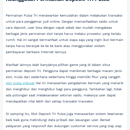
Permainan Pulsa Tri menawarkan kemudahan dalam melakukan transaksi
untuk para penggemar judi online. Dengan memanfaatkan saldo untuk
cara deposit, user bisa dengan cepat sekali dan mudah mengakses
berbagai jenis permainan slot tanpa harus melalui prosedur yang terlalu
rumit. Hal ini sangat bermanfaat untuk siapa saja yang ingin ikut bermain
tanpa harus beranjak ke ke ke bank atau menggunakan sistem
pembayaran berbasis internet lainnya.
Manfaat lainnya ialah banyaknya pilihan game yang di dalam situs
permainan deposit Tri. Pengguna dapat menikmati berbagai macam jenis
slot, mulai dari sederhana sederhana hingga memiliki fitur yang canggih.
slot pulsa indosat
Hal ini menawarkan pengalaman bermain yang menarik
dan menghibur dan menghibur bagi para pengguna. Tambahan lagi, tidak
ada potongan saat melaksanakan setoran saldo, makanya user dapat
mendapatkan nilai lebih dari setiap transaksi transaksi.
Di samping itu, Slot Deposit Tri Pulsa juga menawarkan sistem keamanan
baik baik guna melindungi data pribadi dan keuangan user. Berkat
pelayanan yang responsif dan dukungan customer service yang siap siap