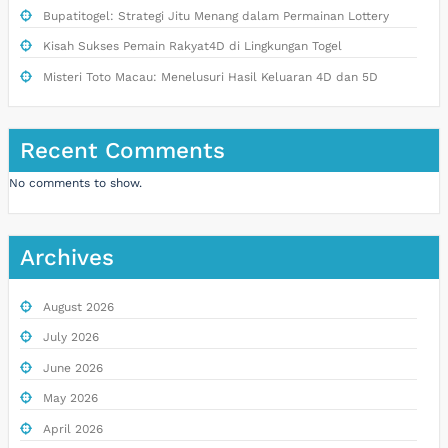
Bupatitogel: Strategi Jitu Menang dalam Permainan Lottery
Kisah Sukses Pemain Rakyat4D di Lingkungan Togel
Misteri Toto Macau: Menelusuri Hasil Keluaran 4D dan 5D
Recent Comments
No comments to show.
Archives
August 2026
July 2026
June 2026
May 2026
April 2026