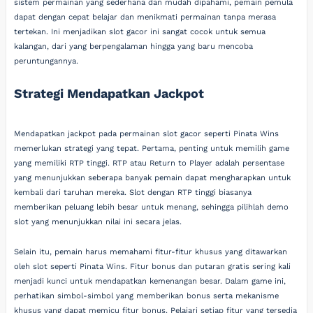
sistem permainan yang sederhana dan mudah dipahami, pemain pemula
dapat dengan cepat belajar dan menikmati permainan tanpa merasa
tertekan. Ini menjadikan slot gacor ini sangat cocok untuk semua
kalangan, dari yang berpengalaman hingga yang baru mencoba
peruntungannya.
Strategi Mendapatkan Jackpot
Mendapatkan jackpot pada permainan slot gacor seperti Pinata Wins
memerlukan strategi yang tepat. Pertama, penting untuk memilih game
yang memiliki RTP tinggi. RTP atau Return to Player adalah persentase
yang menunjukkan seberapa banyak pemain dapat mengharapkan untuk
kembali dari taruhan mereka. Slot dengan RTP tinggi biasanya
memberikan peluang lebih besar untuk menang, sehingga pilihlah demo
slot yang menunjukkan nilai ini secara jelas.
Selain itu, pemain harus memahami fitur-fitur khusus yang ditawarkan
oleh slot seperti Pinata Wins. Fitur bonus dan putaran gratis sering kali
menjadi kunci untuk mendapatkan kemenangan besar. Dalam game ini,
perhatikan simbol-simbol yang memberikan bonus serta mekanisme
khusus yang dapat memicu fitur bonus. Pelajari setiap fitur yang tersedia