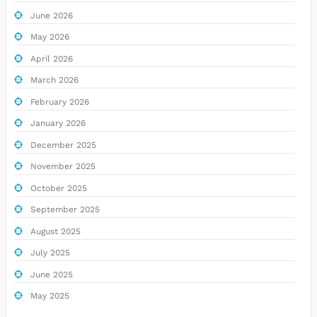
June 2026
May 2026
April 2026
March 2026
February 2026
January 2026
December 2025
November 2025
October 2025
September 2025
August 2025
July 2025
June 2025
May 2025