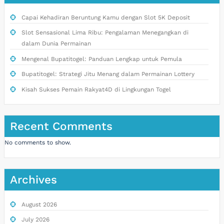
Capai Kehadiran Beruntung Kamu dengan Slot 5K Deposit
Slot Sensasional Lima Ribu: Pengalaman Menegangkan di
dalam Dunia Permainan
Mengenal Bupatitogel: Panduan Lengkap untuk Pemula
Bupatitogel: Strategi Jitu Menang dalam Permainan Lottery
Kisah Sukses Pemain Rakyat4D di Lingkungan Togel
Recent Comments
No comments to show.
Archives
August 2026
July 2026