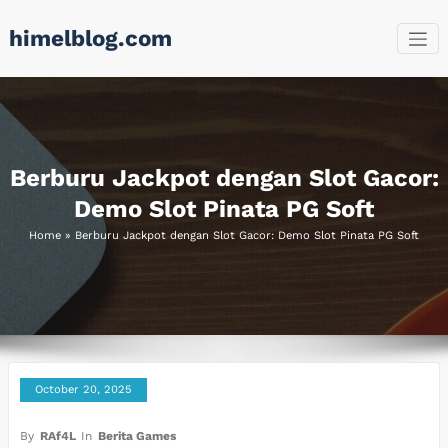
Skip
himelblog.com
to
content
Berburu Jackpot dengan Slot Gacor:
Demo Slot Pinata PG Soft
Home
»
Berburu Jackpot dengan Slot Gacor: Demo Slot Pinata PG Soft
October 20, 2025
By
RAf4L
In
Berita Games