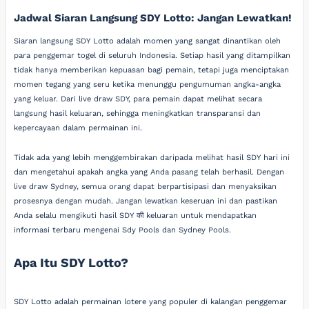
Jadwal Siaran Langsung SDY Lotto: Jangan Lewatkan!
Siaran langsung SDY Lotto adalah momen yang sangat dinantikan oleh
para penggemar togel di seluruh Indonesia. Setiap hasil yang ditampilkan
tidak hanya memberikan kepuasan bagi pemain, tetapi juga menciptakan
momen tegang yang seru ketika menunggu pengumuman angka-angka
yang keluar. Dari live draw SDY, para pemain dapat melihat secara
langsung hasil keluaran, sehingga meningkatkan transparansi dan
kepercayaan dalam permainan ini.
Tidak ada yang lebih menggembirakan daripada melihat hasil SDY hari ini
dan mengetahui apakah angka yang Anda pasang telah berhasil. Dengan
live draw Sydney, semua orang dapat berpartisipasi dan menyaksikan
prosesnya dengan mudah. Jangan lewatkan keseruan ini dan pastikan
Anda selalu mengikuti hasil SDY की keluaran untuk mendapatkan
informasi terbaru mengenai Sdy Pools dan Sydney Pools.
Apa Itu SDY Lotto?
SDY Lotto adalah permainan lotere yang populer di kalangan penggemar