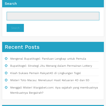
Search
Search
Recent Posts
Mengenal Bupatitogel: Panduan Lengkap untuk Pemula
Bupatitogel: Strategi Jitu Menang dalam Permainan Lottery
Kisah Sukses Pemain Rakyat4D di Lingkungan Togel
Misteri Toto Macau: Menelusuri Hasil Keluaran 4D dan 5D
Menggali Misteri Wargabet.com: Apa sajakah yang membuatnya
Membuatnya Bergairah?