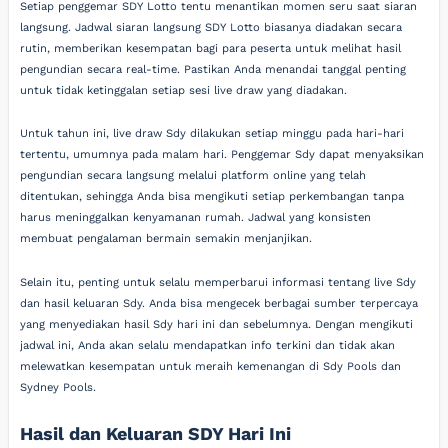
Setiap penggemar SDY Lotto tentu menantikan momen seru saat siaran
langsung. Jadwal siaran langsung SDY Lotto biasanya diadakan secara
rutin, memberikan kesempatan bagi para peserta untuk melihat hasil
pengundian secara real-time. Pastikan Anda menandai tanggal penting
untuk tidak ketinggalan setiap sesi live draw yang diadakan.
Untuk tahun ini, live draw Sdy dilakukan setiap minggu pada hari-hari
tertentu, umumnya pada malam hari. Penggemar Sdy dapat menyaksikan
pengundian secara langsung melalui platform online yang telah
ditentukan, sehingga Anda bisa mengikuti setiap perkembangan tanpa
harus meninggalkan kenyamanan rumah. Jadwal yang konsisten
membuat pengalaman bermain semakin menjanjikan.
Selain itu, penting untuk selalu memperbarui informasi tentang live Sdy
dan hasil keluaran Sdy. Anda bisa mengecek berbagai sumber terpercaya
yang menyediakan hasil Sdy hari ini dan sebelumnya. Dengan mengikuti
jadwal ini, Anda akan selalu mendapatkan info terkini dan tidak akan
melewatkan kesempatan untuk meraih kemenangan di Sdy Pools dan
Sydney Pools.
Hasil dan Keluaran SDY Hari Ini