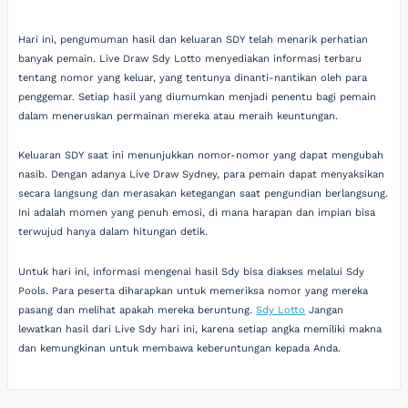
Hari ini, pengumuman hasil dan keluaran SDY telah menarik perhatian
banyak pemain. Live Draw Sdy Lotto menyediakan informasi terbaru
tentang nomor yang keluar, yang tentunya dinanti-nantikan oleh para
penggemar. Setiap hasil yang diumumkan menjadi penentu bagi pemain
dalam meneruskan permainan mereka atau meraih keuntungan.
Keluaran SDY saat ini menunjukkan nomor-nomor yang dapat mengubah
nasib. Dengan adanya Live Draw Sydney, para pemain dapat menyaksikan
secara langsung dan merasakan ketegangan saat pengundian berlangsung.
Ini adalah momen yang penuh emosi, di mana harapan dan impian bisa
terwujud hanya dalam hitungan detik.
Untuk hari ini, informasi mengenai hasil Sdy bisa diakses melalui Sdy
Pools. Para peserta diharapkan untuk memeriksa nomor yang mereka
pasang dan melihat apakah mereka beruntung.
Sdy Lotto
Jangan
lewatkan hasil dari Live Sdy hari ini, karena setiap angka memiliki makna
dan kemungkinan untuk membawa keberuntungan kepada Anda.