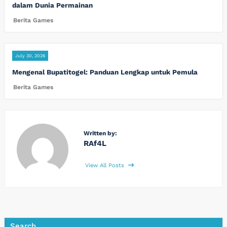
dalam Dunia Permainan
Berita Games
July 30, 2026
Mengenal Bupatitogel: Panduan Lengkap untuk Pemula
Berita Games
Written by:
RAf4L
View All Posts
Search