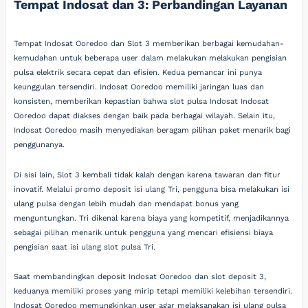
Tempat Indosat dan 3: Perbandingan Layanan
Tempat Indosat Ooredoo dan Slot 3 memberikan berbagai kemudahan-
kemudahan untuk beberapa user dalam melakukan melakukan pengisian
pulsa elektrik secara cepat dan efisien. Kedua pemancar ini punya
keunggulan tersendiri. Indosat Ooredoo memiliki jaringan luas dan
konsisten, memberikan kepastian bahwa slot pulsa Indosat Indosat
Ooredoo dapat diakses dengan baik pada berbagai wilayah. Selain itu,
Indosat Ooredoo masih menyediakan beragam pilihan paket menarik bagi
penggunanya.
Di sisi lain, Slot 3 kembali tidak kalah dengan karena tawaran dan fitur
inovatif. Melalui promo deposit isi ulang Tri, pengguna bisa melakukan isi
ulang pulsa dengan lebih mudah dan mendapat bonus yang
menguntungkan. Tri dikenal karena biaya yang kompetitif, menjadikannya
sebagai pilihan menarik untuk pengguna yang mencari efisiensi biaya
pengisian saat isi ulang slot pulsa Tri.
Saat membandingkan deposit Indosat Ooredoo dan slot deposit 3,
keduanya memiliki proses yang mirip tetapi memiliki kelebihan tersendiri.
Indosat Ooredoo memungkinkan user agar melaksanakan isi ulang pulsa