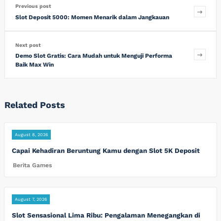
Previous post
Slot Deposit 5000: Momen Menarik dalam Jangkauan
Next post
Demo Slot Gratis: Cara Mudah untuk Menguji Performa
Baik Max Win
Related Posts
August 8, 2026
Capai Kehadiran Beruntung Kamu dengan Slot 5K Deposit
Berita Games
August 7, 2026
Slot Sensasional Lima Ribu: Pengalaman Menegangkan di