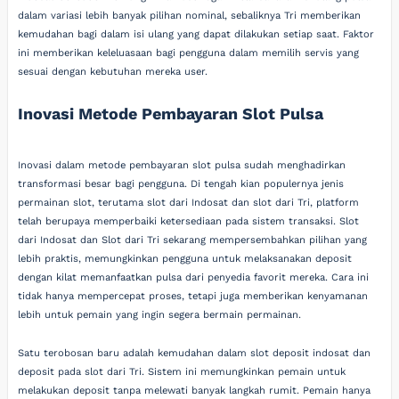
dalam variasi lebih banyak pilihan nominal, sebaliknya Tri memberikan
kemudahan bagi dalam isi ulang yang dapat dilakukan setiap saat. Faktor
ini memberikan keleluasaan bagi pengguna dalam memilih servis yang
sesuai dengan kebutuhan mereka user.
Inovasi Metode Pembayaran Slot Pulsa
Inovasi dalam metode pembayaran slot pulsa sudah menghadirkan
transformasi besar bagi pengguna. Di tengah kian populernya jenis
permainan slot, terutama slot dari Indosat dan slot dari Tri, platform
telah berupaya memperbaiki ketersediaan pada sistem transaksi. Slot
dari Indosat dan Slot dari Tri sekarang mempersembahkan pilihan yang
lebih praktis, memungkinkan pengguna untuk melaksanakan deposit
dengan kilat memanfaatkan pulsa dari penyedia favorit mereka. Cara ini
tidak hanya mempercepat proses, tetapi juga memberikan kenyamanan
lebih untuk pemain yang ingin segera bermain permainan.
Satu terobosan baru adalah kemudahan dalam slot deposit indosat dan
deposit pada slot dari Tri. Sistem ini memungkinkan pemain untuk
melakukan deposit tanpa melewati banyak langkah rumit. Pemain hanya