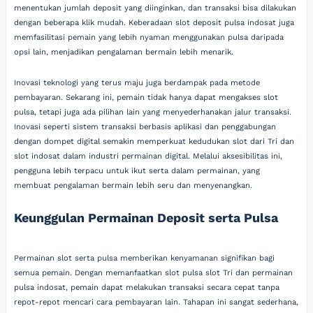
menentukan jumlah deposit yang diinginkan, dan transaksi bisa dilakukan
dengan beberapa klik mudah. Keberadaan slot deposit pulsa indosat juga
memfasilitasi pemain yang lebih nyaman menggunakan pulsa daripada
opsi lain, menjadikan pengalaman bermain lebih menarik.
Inovasi teknologi yang terus maju juga berdampak pada metode
pembayaran. Sekarang ini, pemain tidak hanya dapat mengakses slot
pulsa, tetapi juga ada pilihan lain yang menyederhanakan jalur transaksi.
Inovasi seperti sistem transaksi berbasis aplikasi dan penggabungan
dengan dompet digital semakin memperkuat kedudukan slot dari Tri dan
slot indosat dalam industri permainan digital. Melalui aksesibilitas ini,
pengguna lebih terpacu untuk ikut serta dalam permainan, yang
membuat pengalaman bermain lebih seru dan menyenangkan.
Keunggulan Permainan Deposit serta Pulsa
Permainan slot serta pulsa memberikan kenyamanan signifikan bagi
semua pemain. Dengan memanfaatkan slot pulsa slot Tri dan permainan
pulsa indosat, pemain dapat melakukan transaksi secara cepat tanpa
repot-repot mencari cara pembayaran lain. Tahapan ini sangat sederhana,