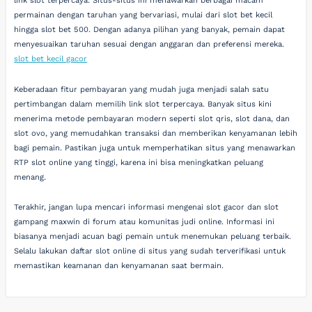
link slot terpercaya. Situs-situs ini menawarkan berbagai macam
permainan dengan taruhan yang bervariasi, mulai dari slot bet kecil
hingga slot bet 500. Dengan adanya pilihan yang banyak, pemain dapat
menyesuaikan taruhan sesuai dengan anggaran dan preferensi mereka.
slot bet kecil gacor
Keberadaan fitur pembayaran yang mudah juga menjadi salah satu
pertimbangan dalam memilih link slot terpercaya. Banyak situs kini
menerima metode pembayaran modern seperti slot qris, slot dana, dan
slot ovo, yang memudahkan transaksi dan memberikan kenyamanan lebih
bagi pemain. Pastikan juga untuk memperhatikan situs yang menawarkan
RTP slot online yang tinggi, karena ini bisa meningkatkan peluang
menang.
Terakhir, jangan lupa mencari informasi mengenai slot gacor dan slot
gampang maxwin di forum atau komunitas judi online. Informasi ini
biasanya menjadi acuan bagi pemain untuk menemukan peluang terbaik.
Selalu lakukan daftar slot online di situs yang sudah terverifikasi untuk
memastikan keamanan dan kenyamanan saat bermain.