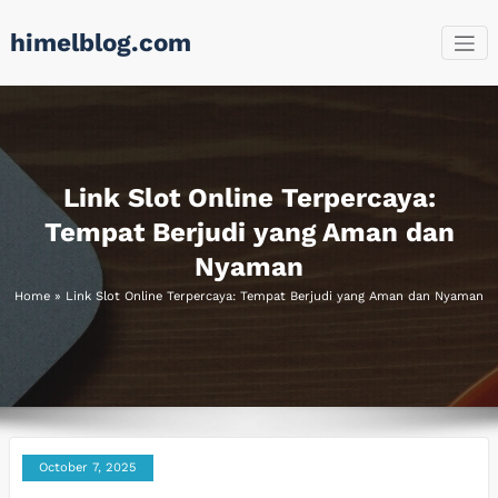
Skip
himelblog.com
to
content
Link Slot Online Terpercaya:
Tempat Berjudi yang Aman dan
Nyaman
Home
»
Link Slot Online Terpercaya: Tempat Berjudi yang Aman dan Nyaman
October 7, 2025