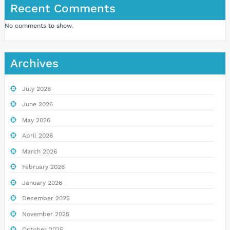
Recent Comments
No comments to show.
Archives
July 2026
June 2026
May 2026
April 2026
March 2026
February 2026
January 2026
December 2025
November 2025
October 2025