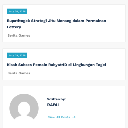
July 30, 2026
Bupatitogel: Strategi Jitu Menang dalam Permainan
Lottery
Berita Games
July 29, 2026
Kisah Sukses Pemain Rakyat4D di Lingkungan Togel
Berita Games
Written by:
RAf4L
View All Posts