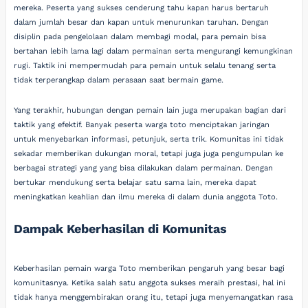
mereka. Peserta yang sukses cenderung tahu kapan harus bertaruh
dalam jumlah besar dan kapan untuk menurunkan taruhan. Dengan
disiplin pada pengelolaan dalam membagi modal, para pemain bisa
bertahan lebih lama lagi dalam permainan serta mengurangi kemungkinan
rugi. Taktik ini mempermudah para pemain untuk selalu tenang serta
tidak terperangkap dalam perasaan saat bermain game.
Yang terakhir, hubungan dengan pemain lain juga merupakan bagian dari
taktik yang efektif. Banyak peserta warga toto menciptakan jaringan
untuk menyebarkan informasi, petunjuk, serta trik. Komunitas ini tidak
sekadar memberikan dukungan moral, tetapi juga juga pengumpulan ke
berbagai strategi yang yang bisa dilakukan dalam permainan. Dengan
bertukar mendukung serta belajar satu sama lain, mereka dapat
meningkatkan keahlian dan ilmu mereka di dalam dunia anggota Toto.
Dampak Keberhasilan di Komunitas
Keberhasilan pemain warga Toto memberikan pengaruh yang besar bagi
komunitasnya. Ketika salah satu anggota sukses meraih prestasi, hal ini
tidak hanya menggembirakan orang itu, tetapi juga menyemangatkan rasa