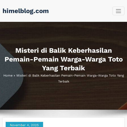
Skip
himelblog.com
to
content
Misteri di Balik Keberhasilan
Pemain-Pemain Warga-Warga Toto
Yang Terbaik
Home
»
Misteri di Balik Keberhasilan Pemain-Pemain Warga-Warga Toto Yang
Terbaik
November 4, 2025