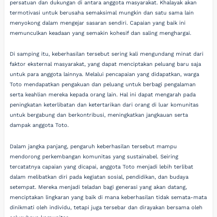
persatuan dan dukungan di antara anggota masyarakat. Khalayak akan
termotivasi untuk berusaha semaksimal mungkin dan satu sama lain
menyokong dalam mengejar sasaran sendiri. Capaian yang baik ini
memunculkan keadaan yang semakin kohesif dan saling menghargai.
Di samping itu, keberhasilan tersebut sering kali mengundang minat dari
faktor eksternal masyarakat, yang dapat menciptakan peluang baru saja
untuk para anggota lainnya. Melalui pencapaian yang didapatkan, warga
Toto mendapatkan pengakuan dan peluang untuk berbagi pengalaman
serta keahlian mereka kepada orang lain. Hal ini dapat mengarah pada
peningkatan keterlibatan dan ketertarikan dari orang di luar komunitas
untuk bergabung dan berkontribusi, meningkatkan jangkauan serta
dampak anggota Toto.
Dalam jangka panjang, pengaruh keberhasilan tersebut mampu
mendorong perkembangan komunitas yang sustainabel. Seiring
tercatatnya capaian yang dicapai, anggota Toto menjadi lebih terlibat
dalam melibatkan diri pada kegiatan sosial, pendidikan, dan budaya
setempat. Mereka menjadi teladan bagi generasi yang akan datang,
menciptakan lingkaran yang baik di mana keberhasilan tidak semata-mata
dinikmati oleh individu, tetapi juga tersebar dan dirayakan bersama oleh