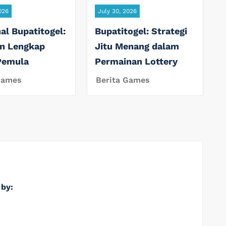
026
July 30, 2026
l Bupatitogel:
Bupatitogel: Strategi
n Lengkap
Jitu Menang dalam
Pemula
Permainan Lottery
Games
Berita Games
 by: