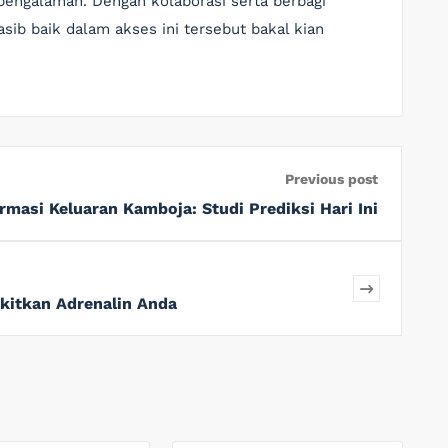
pengalaman. Dengan kolaborasi serta berbagi
ib baik dalam akses ini tersebut bakal kian
Previous post
rmasi Keluaran Kamboja: Studi Prediksi Hari Ini
kitkan Adrenalin Anda