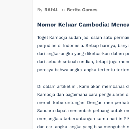
By
RAf4L
In
Berita Games
Nomor Keluar Cambodia: Menca
Togel Kamboja sudah jadi salah satu permai
perjudian di Indonesia. Setiap harinya, ba
dari angka-angka yang dikeluarkan dalam p
dari sebuah sebuah undian, tetapi juga me
percaya bahwa angka-angka tertentu terte
Di dalam artikel ini, kami akan membahas
Kamboja dan bagaimana cara pengeluaran 
meraih keberuntungan. Dengan memperhati
Saudara dapat menambah peluang untuk m
menjangkau keberuntungan kamu hari ini? M
dan cari angka-angka yang bisa mengubah n