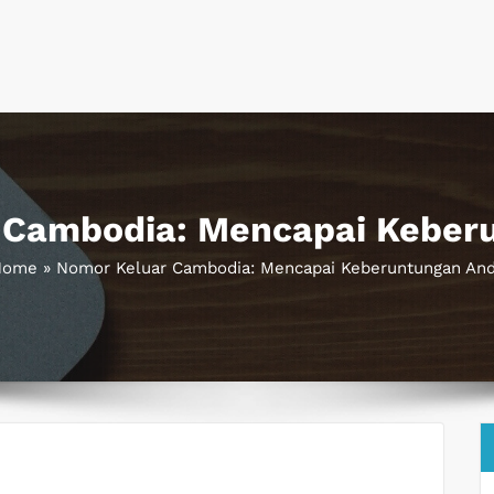
 Cambodia: Mencapai Keber
Home
»
Nomor Keluar Cambodia: Mencapai Keberuntungan An