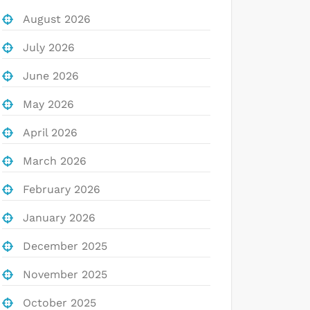
August 2026
July 2026
June 2026
May 2026
April 2026
March 2026
February 2026
January 2026
December 2025
November 2025
October 2025