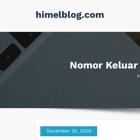
Skip
himelblog.com
to
content
Nomor Keluar
December 25, 2025