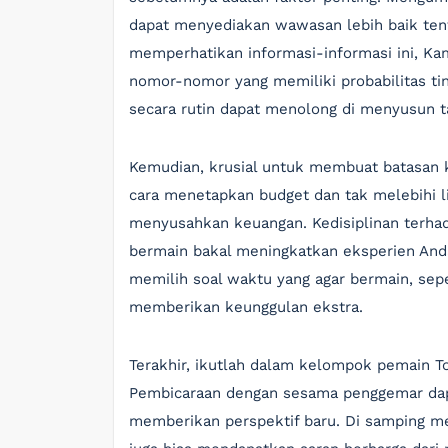
dapat menyediakan wawasan lebih baik tent
memperhatikan informasi-informasi ini, Ka
nomor-nomor yang memiliki probabilitas tin
secara rutin dapat menolong di menyusun ta
Kemudian, krusial untuk membuat batasan 
cara menetapkan budget dan tak melebihi l
menyusahkan keuangan. Kedisiplinan terha
bermain bakal meningkatkan eksperien Anda
memilih soal waktu yang agar bermain, seper
memberikan keunggulan ekstra.
Terakhir, ikutlah dalam kelompok pemain To
Pembicaraan dengan sesama penggemar dap
memberikan perspektif baru. Di samping m