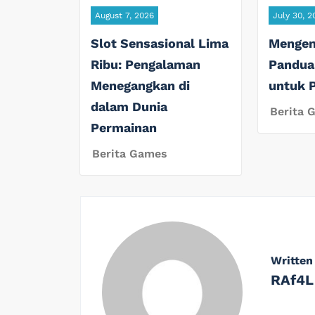
August 7, 2026
July 30, 2
Slot Sensasional Lima
Mengena
Ribu: Pengalaman
Pandua
Menegangkan di
untuk 
dalam Dunia
Berita 
Permainan
Berita Games
Written
RAf4L