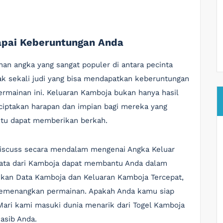
pai Keberuntungan Anda
nan angka yang sangat populer di antara pecinta
nyak sekali judi yang bisa mendapatkan keberuntungan
ermainan ini. Keluaran Kamboja bukan hanya hasil
nciptakan harapan dan impian bagi mereka yang
ntu dapat memberikan berkah.
 discuss secara mendalam mengenai Angka Keluar
data dari Kamboja dapat membantu Anda dalam
kan Data Kamboja dan Keluaran Kamboja Tercepat,
emenangkan permainan. Apakah Anda kamu siap
ari kami masuki dunia menarik dari Togel Kamboja
asib Anda.