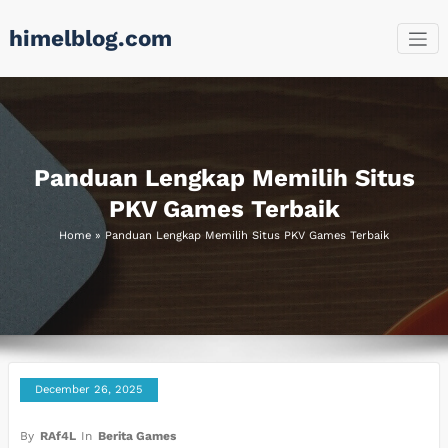
Skip
himelblog.com
to
content
Panduan Lengkap Memilih Situs
PKV Games Terbaik
Home
»
Panduan Lengkap Memilih Situs PKV Games Terbaik
December 26, 2025
By
RAf4L
In
Berita Games