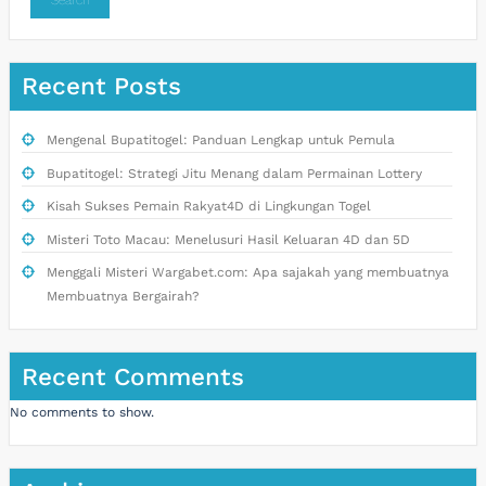
Recent Posts
Mengenal Bupatitogel: Panduan Lengkap untuk Pemula
Bupatitogel: Strategi Jitu Menang dalam Permainan Lottery
Kisah Sukses Pemain Rakyat4D di Lingkungan Togel
Misteri Toto Macau: Menelusuri Hasil Keluaran 4D dan 5D
Menggali Misteri Wargabet.com: Apa sajakah yang membuatnya
Membuatnya Bergairah?
Recent Comments
No comments to show.