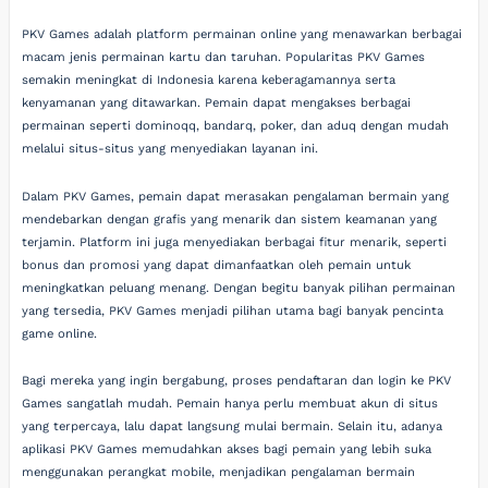
PKV Games adalah platform permainan online yang menawarkan berbagai
macam jenis permainan kartu dan taruhan. Popularitas PKV Games
semakin meningkat di Indonesia karena keberagamannya serta
kenyamanan yang ditawarkan. Pemain dapat mengakses berbagai
permainan seperti dominoqq, bandarq, poker, dan aduq dengan mudah
melalui situs-situs yang menyediakan layanan ini.
Dalam PKV Games, pemain dapat merasakan pengalaman bermain yang
mendebarkan dengan grafis yang menarik dan sistem keamanan yang
terjamin. Platform ini juga menyediakan berbagai fitur menarik, seperti
bonus dan promosi yang dapat dimanfaatkan oleh pemain untuk
meningkatkan peluang menang. Dengan begitu banyak pilihan permainan
yang tersedia, PKV Games menjadi pilihan utama bagi banyak pencinta
game online.
Bagi mereka yang ingin bergabung, proses pendaftaran dan login ke PKV
Games sangatlah mudah. Pemain hanya perlu membuat akun di situs
yang terpercaya, lalu dapat langsung mulai bermain. Selain itu, adanya
aplikasi PKV Games memudahkan akses bagi pemain yang lebih suka
menggunakan perangkat mobile, menjadikan pengalaman bermain