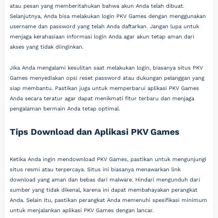
atau pesan yang memberitahukan bahwa akun Anda telah dibuat.
Selanjutnya, Anda bisa melakukan login PKV Games dengan menggunakan
username dan password yang telah Anda daftarkan. Jangan lupa untuk
menjaga kerahasiaan informasi login Anda agar akun tetap aman dari
akses yang tidak diinginkan.
Jika Anda mengalami kesulitan saat melakukan login, biasanya situs PKV
Games menyediakan opsi reset password atau dukungan pelanggan yang
siap membantu. Pastikan juga untuk memperbarui aplikasi PKV Games
Anda secara teratur agar dapat menikmati fitur terbaru dan menjaga
pengalaman bermain Anda tetap optimal.
Tips Download dan Aplikasi PKV Games
Ketika Anda ingin mendownload PKV Games, pastikan untuk mengunjungi
situs resmi atau terpercaya. Situs ini biasanya menawarkan link
download yang aman dan bebas dari malware. Hindari mengunduh dari
sumber yang tidak dikenal, karena ini dapat membahayakan perangkat
Anda. Selain itu, pastikan perangkat Anda memenuhi spesifikasi minimum
untuk menjalankan aplikasi PKV Games dengan lancar.