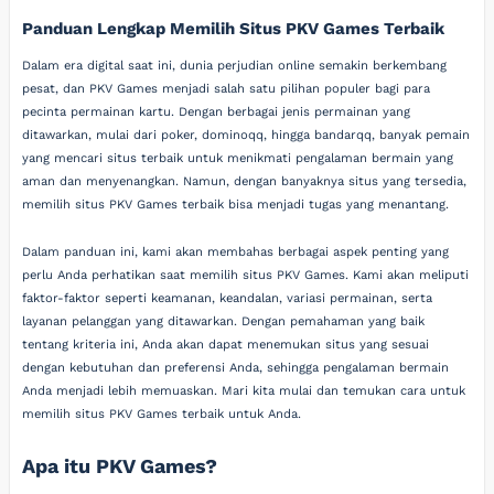
Panduan Lengkap Memilih Situs PKV Games Terbaik
Dalam era digital saat ini, dunia perjudian online semakin berkembang
pesat, dan PKV Games menjadi salah satu pilihan populer bagi para
pecinta permainan kartu. Dengan berbagai jenis permainan yang
ditawarkan, mulai dari poker, dominoqq, hingga bandarqq, banyak pemain
yang mencari situs terbaik untuk menikmati pengalaman bermain yang
aman dan menyenangkan. Namun, dengan banyaknya situs yang tersedia,
memilih situs PKV Games terbaik bisa menjadi tugas yang menantang.
Dalam panduan ini, kami akan membahas berbagai aspek penting yang
perlu Anda perhatikan saat memilih situs PKV Games. Kami akan meliputi
faktor-faktor seperti keamanan, keandalan, variasi permainan, serta
layanan pelanggan yang ditawarkan. Dengan pemahaman yang baik
tentang kriteria ini, Anda akan dapat menemukan situs yang sesuai
dengan kebutuhan dan preferensi Anda, sehingga pengalaman bermain
Anda menjadi lebih memuaskan. Mari kita mulai dan temukan cara untuk
memilih situs PKV Games terbaik untuk Anda.
Apa itu PKV Games?