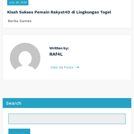
July 29, 2026
Kisah Sukses Pemain Rakyat4D di Lingkungan Togel
Berita Games
Written by:
RAf4L
View All Posts
Search
Search