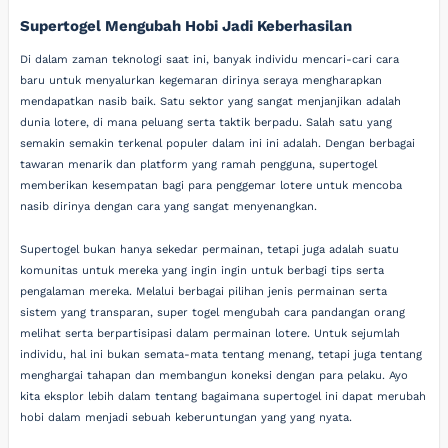
Supertogel Mengubah Hobi Jadi Keberhasilan
Di dalam zaman teknologi saat ini, banyak individu mencari-cari cara
baru untuk menyalurkan kegemaran dirinya seraya mengharapkan
mendapatkan nasib baik. Satu sektor yang sangat menjanjikan adalah
dunia lotere, di mana peluang serta taktik berpadu. Salah satu yang
semakin semakin terkenal populer dalam ini ini adalah. Dengan berbagai
tawaran menarik dan platform yang ramah pengguna, supertogel
memberikan kesempatan bagi para penggemar lotere untuk mencoba
nasib dirinya dengan cara yang sangat menyenangkan.
Supertogel bukan hanya sekedar permainan, tetapi juga adalah suatu
komunitas untuk mereka yang ingin ingin untuk berbagi tips serta
pengalaman mereka. Melalui berbagai pilihan jenis permainan serta
sistem yang transparan, super togel mengubah cara pandangan orang
melihat serta berpartisipasi dalam permainan lotere. Untuk sejumlah
individu, hal ini bukan semata-mata tentang menang, tetapi juga tentang
menghargai tahapan dan membangun koneksi dengan para pelaku. Ayo
kita eksplor lebih dalam tentang bagaimana supertogel ini dapat merubah
hobi dalam menjadi sebuah keberuntungan yang yang nyata.