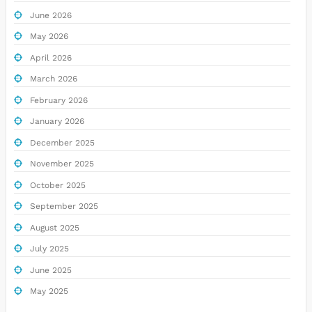
June 2026
May 2026
April 2026
March 2026
February 2026
January 2026
December 2025
November 2025
October 2025
September 2025
August 2025
July 2025
June 2025
May 2025