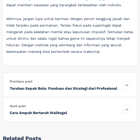
dapat memberi wawasan yang barangkali terlewatkan oleh individu.
Akhirnya, jangan lupa untuk bermain dengan penuh tanggung jawab dan
tidak terpaku pada permainan. Terlalu fokus pada supertogel dapat
mengarah pada kelelahan mental atau keputusan impulsif. Tentukan batas
untuk dirimu dan selalu ingat bahwa game ini sepatutnya tetap menjadi
hiburan. Dengan metode yang seimbang dan informasi yang akurat,
kesempatan menang bisa bertambah secara maksimal.
Previous post
Taruhan Sepak Bola: Panduan dan Strategi dari Profesional
Next post
Cara Ampuh Bertaruh Walitogel
Related Posts