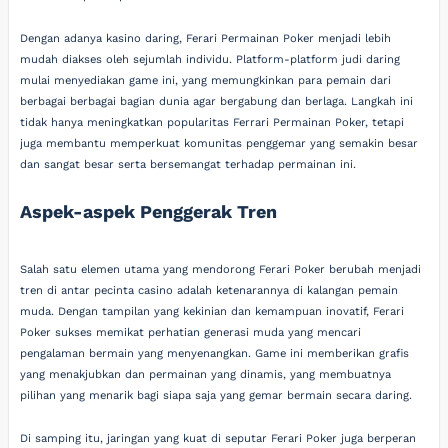
Dengan adanya kasino daring, Ferari Permainan Poker menjadi lebih
mudah diakses oleh sejumlah individu. Platform-platform judi daring
mulai menyediakan game ini, yang memungkinkan para pemain dari
berbagai berbagai bagian dunia agar bergabung dan berlaga. Langkah ini
tidak hanya meningkatkan popularitas Ferrari Permainan Poker, tetapi
juga membantu memperkuat komunitas penggemar yang semakin besar
dan sangat besar serta bersemangat terhadap permainan ini.
Aspek-aspek Penggerak Tren
Salah satu elemen utama yang mendorong Ferari Poker berubah menjadi
tren di antar pecinta casino adalah ketenarannya di kalangan pemain
muda. Dengan tampilan yang kekinian dan kemampuan inovatif, Ferari
Poker sukses memikat perhatian generasi muda yang mencari
pengalaman bermain yang menyenangkan. Game ini memberikan grafis
yang menakjubkan dan permainan yang dinamis, yang membuatnya
pilihan yang menarik bagi siapa saja yang gemar bermain secara daring.
Di samping itu, jaringan yang kuat di seputar Ferari Poker juga berperan