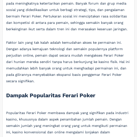
pada meningkatnya ketertarikan pemain. Banyak forum dan grup media
sosial yang didedikasikan untuk berbagi strategi, tips, dan pengalaman
bermain Ferari Poker. Pertukaran sosial ini menciptakan rasa solidaritas
dan kompetisi di antara para pemain, sehingga semakin banyak orang
berkeinginan ikut serta dalam tren ini dan merasakan keseruan jaringan.
Faktor lain yang tak kalah adalah kemudahan akses ke permainan ini.
Dengan adanya kemajuan teknologi dan semakin populernya platform
perjudian online, pemain dapat secara mudah mengakses Ferari Poker
dari hunian mereka sendiri tanpa harus berkunjung ke kasino fisik. Hal ini
memudahkan lebih banyak orang untuk menghadapi permainan ini, dan
pada gilirannya menyebabkan ekspansi basis penggemar Ferari Poker
secara signifikan.
Dampak Popularitas Ferari Poker
Popularitas Ferari Poker membawa dampak yang signifikan pada industri
kasino, khususnya dalam aspek penambahan jumlah pemain. Dengan
semakin jumlah yang meningkat orang yang untuk mengikuti permainan
ini, kasino konvensional dan online mengalami lonjakan dalam