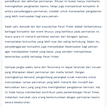
pendaftaran dan aktivitas permainan. Situasi ini bukan hanya membantu
meningkatkan penghasilan kasino, tetapi juga memperkuat kompetisi di
antara penyelenggara permainan, cobalah untuk menawarkan pengalaman
yang lebih memuaskan bagi para pemain.
Salah satu dampak lain dari popularitas Ferari Poker adalah terbentuknya
berbagai kompetisi dan event khusus yang berfokus pada permainan ini.
Acara-acara ini menarik perhatian pemain dari beragam lapisan,
menciptakan komunitas yang lebih luas dan saling terhubung. Selain itu,
penyelenggaraan kompetisi juga menyediakan kesempatan bagi pemain
agar mendapatkan hadiah yang besar, yang semakin memperbesar
ketertarikan publik terhadap Ferari Poker.
Dampak jangka waktu lama dari fenomena ini dapat teramati dari inovasi
yang diterapkan dalam permainan dan media terkait. Dengan
meningkatnya demand, pengembang perangkat lunak mencoba untuk
menciptakan variasi permainan yang lebih menarik dan inovatif dan
kemudahan baru yang yang bisa meningkatkan pengalaman bermain. Hal
ini tidak hanya memberikan kontribusi pada perkembangan Ferari Poker,
melainkan merubah cara orang berkomunikasi dengan permainan kasino
secara keseluruhan.