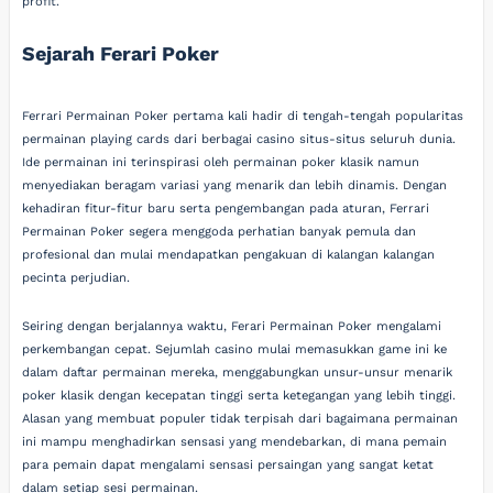
profit.
Sejarah Ferari Poker
Ferrari Permainan Poker pertama kali hadir di tengah-tengah popularitas
permainan playing cards dari berbagai casino situs-situs seluruh dunia.
Ide permainan ini terinspirasi oleh permainan poker klasik namun
menyediakan beragam variasi yang menarik dan lebih dinamis. Dengan
kehadiran fitur-fitur baru serta pengembangan pada aturan, Ferrari
Permainan Poker segera menggoda perhatian banyak pemula dan
profesional dan mulai mendapatkan pengakuan di kalangan kalangan
pecinta perjudian.
Seiring dengan berjalannya waktu, Ferari Permainan Poker mengalami
perkembangan cepat. Sejumlah casino mulai memasukkan game ini ke
dalam daftar permainan mereka, menggabungkan unsur-unsur menarik
poker klasik dengan kecepatan tinggi serta ketegangan yang lebih tinggi.
Alasan yang membuat populer tidak terpisah dari bagaimana permainan
ini mampu menghadirkan sensasi yang mendebarkan, di mana pemain
para pemain dapat mengalami sensasi persaingan yang sangat ketat
dalam setiap sesi permainan.