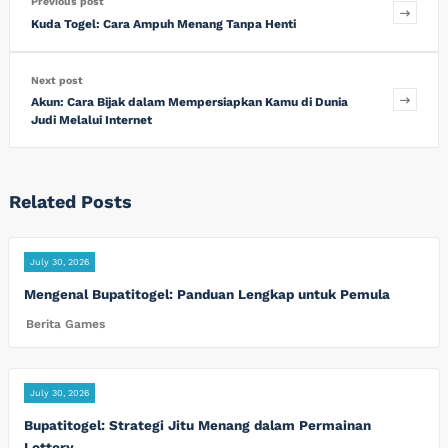
Previous post
Kuda Togel: Cara Ampuh Menang Tanpa Henti
Next post
Akun: Cara Bijak dalam Mempersiapkan Kamu di Dunia
Judi Melalui Internet
Related Posts
July 30, 2026
Mengenal Bupatitogel: Panduan Lengkap untuk Pemula
Berita Games
July 30, 2026
Bupatitogel: Strategi Jitu Menang dalam Permainan
Lottery