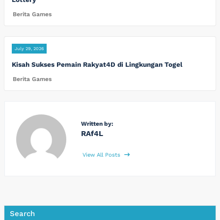
Berita Games
July 29, 2026
Kisah Sukses Pemain Rakyat4D di Lingkungan Togel
Berita Games
Written by:
RAf4L
View All Posts
Search