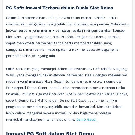
PG Soft: Inovasi Terbaru dalam Dunia Slot Demo
Dalam dunia permainan online, inovasi terus menerus hadir untuk
memberikan pengalaman yang lebih menarik bagi para pemain. Salah satu
inovasi terbaru yang menarik perhatian adalah mengembangkan konsep
Slot Demo yang ditawarkan oleh PG Soft. Dengan slot demo, pemain
dapat menikmati permainan tanpa perlu mempertaruhkan uang
sungguhan, memberikan kesempatan untuk mencoba berbagai jenis
permainan dan fitur yang ada.
Salah satu slot yang menonjol dalam penawaran PG Soft adalah Mahjong
Ways, yang menggabungkan elemen permainan klasik dengan mekanisme
modern yang mengasyikkan. Selain itu, dengan adanya akun demo dan
fitur seperti Demo Gacor, pemain bisa merasakan keseruan tanpa risiko
finansial. PG Soft juga meluncurkan Slot Super Scatter dan varian lainnya,
seperti Demo Slot Mahjong dan Demo Slot Gacor, yang menjanjikan
pengalaman permainan yang lebih kaya dan bervariasi. Mari kita telaah
lebih dalam mengenai semua inovasi ini dan bagaimana mereka
mengubah lanskap permainan slot online.
Demo Gacor
Inovasi PG Soft dalam Slot Demo