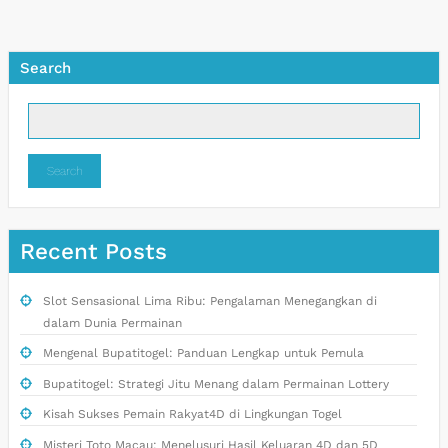
Search
Search
Recent Posts
Slot Sensasional Lima Ribu: Pengalaman Menegangkan di
dalam Dunia Permainan
Mengenal Bupatitogel: Panduan Lengkap untuk Pemula
Bupatitogel: Strategi Jitu Menang dalam Permainan Lottery
Kisah Sukses Pemain Rakyat4D di Lingkungan Togel
Misteri Toto Macau: Menelusuri Hasil Keluaran 4D dan 5D