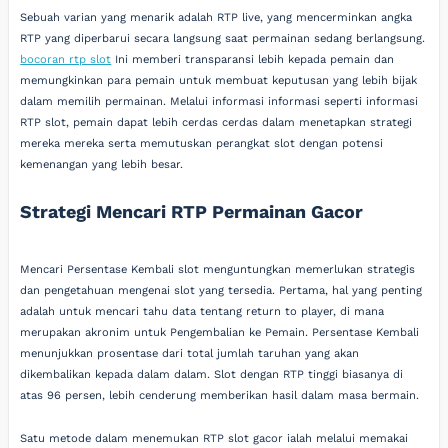
Sebuah varian yang menarik adalah RTP live, yang mencerminkan angka
RTP yang diperbarui secara langsung saat permainan sedang berlangsung.
bocoran rtp slot
Ini memberi transparansi lebih kepada pemain dan
memungkinkan para pemain untuk membuat keputusan yang lebih bijak
dalam memilih permainan. Melalui informasi informasi seperti informasi
RTP slot, pemain dapat lebih cerdas cerdas dalam menetapkan strategi
mereka mereka serta memutuskan perangkat slot dengan potensi
kemenangan yang lebih besar.
Strategi Mencari RTP Permainan Gacor
Mencari Persentase Kembali slot menguntungkan memerlukan strategis
dan pengetahuan mengenai slot yang tersedia. Pertama, hal yang penting
adalah untuk mencari tahu data tentang return to player, di mana
merupakan akronim untuk Pengembalian ke Pemain. Persentase Kembali
menunjukkan prosentase dari total jumlah taruhan yang akan
dikembalikan kepada dalam dalam. Slot dengan RTP tinggi biasanya di
atas 96 persen, lebih cenderung memberikan hasil dalam masa bermain.
Satu metode dalam menemukan RTP slot gacor ialah melalui memakai