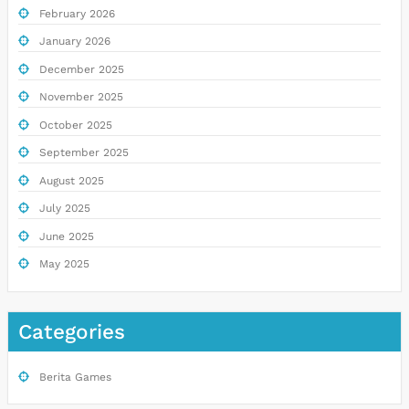
February 2026
January 2026
December 2025
November 2025
October 2025
September 2025
August 2025
July 2025
June 2025
May 2025
Categories
Berita Games