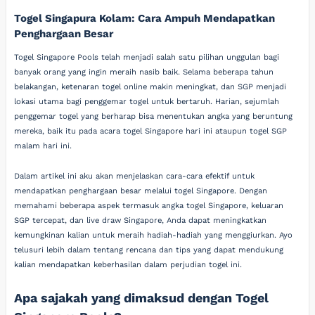
Togel Singapura Kolam: Cara Ampuh Mendapatkan
Penghargaan Besar
Togel Singapore Pools telah menjadi salah satu pilihan unggulan bagi
banyak orang yang ingin meraih nasib baik. Selama beberapa tahun
belakangan, ketenaran togel online makin meningkat, dan SGP menjadi
lokasi utama bagi penggemar togel untuk bertaruh. Harian, sejumlah
penggemar togel yang berharap bisa menentukan angka yang beruntung
mereka, baik itu pada acara togel Singapore hari ini ataupun togel SGP
malam hari ini.
Dalam artikel ini aku akan menjelaskan cara-cara efektif untuk
mendapatkan penghargaan besar melalui togel Singapore. Dengan
memahami beberapa aspek termasuk angka togel Singapore, keluaran
SGP tercepat, dan live draw Singapore, Anda dapat meningkatkan
kemungkinan kalian untuk meraih hadiah-hadiah yang menggiurkan. Ayo
telusuri lebih dalam tentang rencana dan tips yang dapat mendukung
kalian mendapatkan keberhasilan dalam perjudian togel ini.
Apa sajakah yang dimaksud dengan Togel