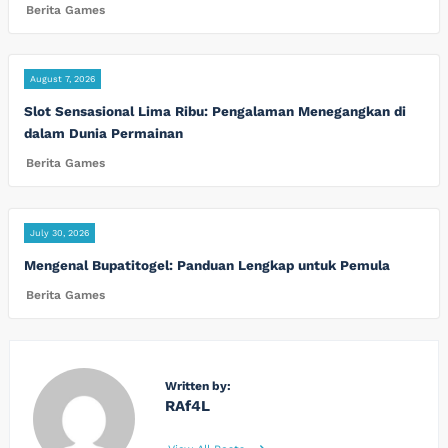
Berita Games
August 7, 2026
Slot Sensasional Lima Ribu: Pengalaman Menegangkan di
dalam Dunia Permainan
Berita Games
July 30, 2026
Mengenal Bupatitogel: Panduan Lengkap untuk Pemula
Berita Games
Written by:
RAf4L