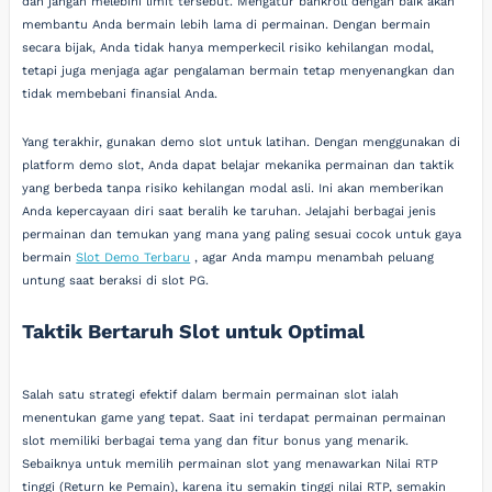
dan jangan melebihi limit tersebut. Mengatur bankroll dengan baik akan
membantu Anda bermain lebih lama di permainan. Dengan bermain
secara bijak, Anda tidak hanya memperkecil risiko kehilangan modal,
tetapi juga menjaga agar pengalaman bermain tetap menyenangkan dan
tidak membebani finansial Anda.
Yang terakhir, gunakan demo slot untuk latihan. Dengan menggunakan di
platform demo slot, Anda dapat belajar mekanika permainan dan taktik
yang berbeda tanpa risiko kehilangan modal asli. Ini akan memberikan
Anda kepercayaan diri saat beralih ke taruhan. Jelajahi berbagai jenis
permainan dan temukan yang mana yang paling sesuai cocok untuk gaya
bermain
Slot Demo Terbaru
, agar Anda mampu menambah peluang
untung saat beraksi di slot PG.
Taktik Bertaruh Slot untuk Optimal
Salah satu strategi efektif dalam bermain permainan slot ialah
menentukan game yang tepat. Saat ini terdapat permainan permainan
slot memiliki berbagai tema yang dan fitur bonus yang menarik.
Sebaiknya untuk memilih permainan slot yang menawarkan Nilai RTP
tinggi (Return ke Pemain), karena itu semakin tinggi nilai RTP, semakin