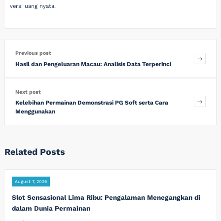
versi uang nyata.
Previous post
Hasil dan Pengeluaran Macau: Analisis Data Terperinci
Next post
Kelebihan Permainan Demonstrasi PG Soft serta Cara
Menggunakan
Related Posts
August 7, 2026
Slot Sensasional Lima Ribu: Pengalaman Menegangkan di
dalam Dunia Permainan