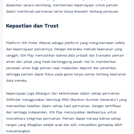
dijalankan secara seimbang, memberikan kepercayaan untuk pemain
dalam menikmati permainan serta tanpa khawatir tentang penipuan.
Kepastian dan Trust
Platform IDN Poker dikenal sebagai platform yang mengutamakan safety
dan kepercayaan pemainnya. Dengan beraneka metode keamanan yang
canggih, IDN Play memastikan bahwa data pribadi dan transaksi pemain
aman dari pihak yang tidak bertanggung jawab. Hal ini memberikan
perasaan aman bagi pemain saat melakukan deposit dan penarikan,
sehingga pemain dapat fokus pada game tanpa cemas tentang keamanan
data mereka.
Kepercayaan juga dibangun dari keterbukaan dalam setiap permainan.
IDNPoker menggunakan teknologi RNG (Random Number Generator) yang
memastikan keadilan dalam setiap hasil permainan. Dengan sertifikasi
dari lembaga independen, IDN Play menunjukkan dedikasinya untuk
memelihara integritas permainan. Pemain dapat merasa bahwa setiap
tangan yang dibagikan adalah acak dan adil, menjadikan gameplay lebih
menyenangkan.