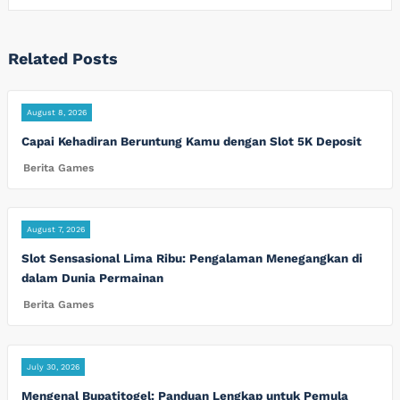
Related Posts
August 8, 2026
Capai Kehadiran Beruntung Kamu dengan Slot 5K Deposit
Berita Games
August 7, 2026
Slot Sensasional Lima Ribu: Pengalaman Menegangkan di
dalam Dunia Permainan
Berita Games
July 30, 2026
Mengenal Bupatitogel: Panduan Lengkap untuk Pemula