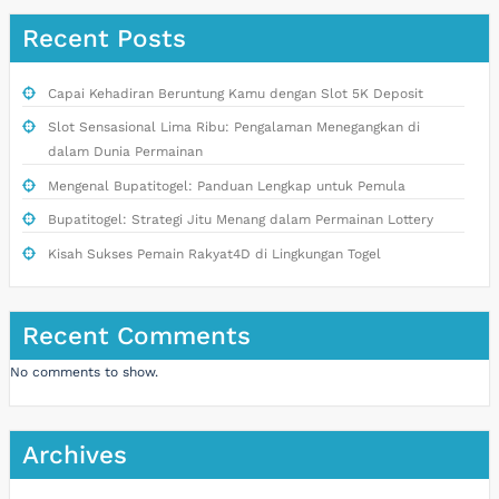
Recent Posts
Capai Kehadiran Beruntung Kamu dengan Slot 5K Deposit
Slot Sensasional Lima Ribu: Pengalaman Menegangkan di
dalam Dunia Permainan
Mengenal Bupatitogel: Panduan Lengkap untuk Pemula
Bupatitogel: Strategi Jitu Menang dalam Permainan Lottery
Kisah Sukses Pemain Rakyat4D di Lingkungan Togel
Recent Comments
No comments to show.
Archives