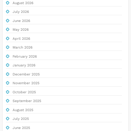
August 2026
July 2026
June 2026
May 2026
April 2026
March 2026
February 2026
January 2026
December 2025
November 2025
October 2025
September 2025
August 2025
July 2025
June 2025