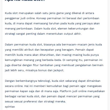
Kuda slot merupakan salah satu jenis game yang dikenal di antara
penggemar judi online. Konsep permainan ini berasal dari perlombaan
kuda, di mana dapat memasang taruhan pada kuda yang percaya akan
menang perlombaan. Dalam kuda slot, elemen keberuntungan dan
strategi sangat penting dalam menentukan output akhir.
Dalam permainan kuda slot, biasanya ada bermacam-macam jenis kuda
yang memiliki atribut dan kecepatan yang beragam. Pemain dapat
memilih kuda mana akan ditaruhkan, dan masing-masing kuda punya
kemungkinan menang yang berbeda-beda. Di samping itu, permainan ini
juga disertai dengan fitur tambahan yang membuat pengalaman bermain
jadi lebih seru, misalnya bonus dan jackpot.
Dengan berkembangnya teknologi, kuda slot sekarang dapat dimainkan
secara online. Hal ini memberi kemudahan bagi pemain agar mengakses
permainan kapan saja dan di mana saja. Platform judi online menyediakan
berbagai variasi kuda slot, dan pemain dapat mencari permainan yang
sesuai sesuai preferensi dan strategi mereka.
spintax