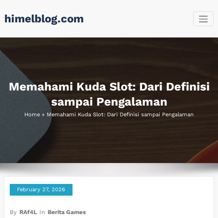
Skip
himelblog.com
to
content
Memahami Kuda Slot: Dari Definisi
sampai Pengalaman
Home
»
Memahami Kuda Slot: Dari Definisi sampai Pengalaman
February 27, 2026
By
RAf4L
In
Berita Games