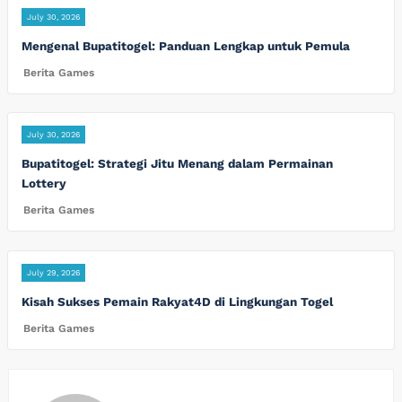
July 30, 2026
Mengenal Bupatitogel: Panduan Lengkap untuk Pemula
Berita Games
July 30, 2026
Bupatitogel: Strategi Jitu Menang dalam Permainan
Lottery
Berita Games
July 29, 2026
Kisah Sukses Pemain Rakyat4D di Lingkungan Togel
Berita Games