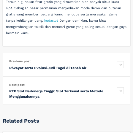
Terakhir, gunakan fitur gratis yang ditawarkan oleh banyak situs kuda
slot. Sebagian besar permainan menyediakan mode demo dan putaran
gratis yang memberi peluang kamu mencoba serta merasakan game
tanpa kehilangan uang.
kudaslot
Dengan demikian, kamu bisa
mengembangkan taktik dan mencari game yang paling sesuai dengan gaya
bermain kamu.
Previous post
Riwayat serta Evolusi Judi Togel di Tanah Air
Next post
RTP Slot Berkinerja Tinggi: Slot Terkenal serta Metode
Menggunakannya
Related Posts