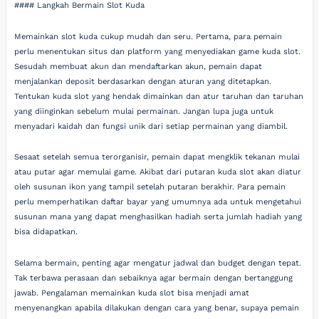
#### Langkah Bermain Slot Kuda
Memainkan slot kuda cukup mudah dan seru. Pertama, para pemain
perlu menentukan situs dan platform yang menyediakan game kuda slot.
Sesudah membuat akun dan mendaftarkan akun, pemain dapat
menjalankan deposit berdasarkan dengan aturan yang ditetapkan.
Tentukan kuda slot yang hendak dimainkan dan atur taruhan dan taruhan
yang diinginkan sebelum mulai permainan. Jangan lupa juga untuk
menyadari kaidah dan fungsi unik dari setiap permainan yang diambil.
Sesaat setelah semua terorganisir, pemain dapat mengklik tekanan mulai
atau putar agar memulai game. Akibat dari putaran kuda slot akan diatur
oleh susunan ikon yang tampil setelah putaran berakhir. Para pemain
perlu memperhatikan daftar bayar yang umumnya ada untuk mengetahui
susunan mana yang dapat menghasilkan hadiah serta jumlah hadiah yang
bisa didapatkan.
Selama bermain, penting agar mengatur jadwal dan budget dengan tepat.
Tak terbawa perasaan dan sebaiknya agar bermain dengan bertanggung
jawab. Pengalaman memainkan kuda slot bisa menjadi amat
menyenangkan apabila dilakukan dengan cara yang benar, supaya pemain