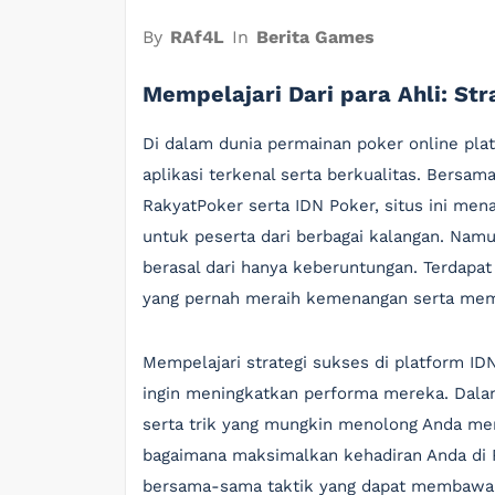
By
RAf4L
In
Berita Games
Mempelajari Dari para Ahli: Str
Di dalam dunia permainan poker online plat
aplikasi terkenal serta berkualitas. Bersa
RakyatPoker serta IDN Poker, situs ini m
untuk peserta dari berbagai kalangan. Nam
berasal dari hanya keberuntungan. Terdapat 
yang pernah meraih kemenangan serta mem
Mempelajari strategi sukses di platform ID
ingin meningkatkan performa mereka. Dalam 
serta trik yang mungkin menolong Anda men
bagaimana maksimalkan kehadiran Anda di R
bersama-sama taktik yang dapat membawa 