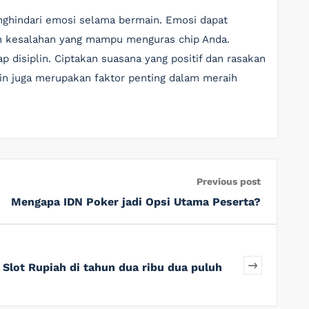
nghindari emosi selama bermain. Emosi dapat
 kesalahan yang mampu menguras chip Anda.
ap disiplin. Ciptakan suasana yang positif dan rasakan
n juga merupakan faktor penting dalam meraih
Previous post
Mengapa IDN Poker jadi Opsi Utama Peserta?
ot Rupiah di tahun dua ribu dua puluh