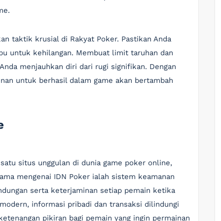
me.
an taktik krusial di Rakyat Poker. Pastikan Anda
pu untuk kehilangan. Membuat limit taruhan dan
Anda menjauhkan diri dari rugi signifikan. Dengan
gkinan untuk berhasil dalam game akan bertambah
e
 satu situs unggulan di dunia game poker online,
tama mengenai IDN Poker ialah sistem keamanan
ndungan serta keterjaminan setiap pemain ketika
odern, informasi pribadi dan transaksi dilindungi
ketenangan pikiran bagi pemain yang ingin permainan