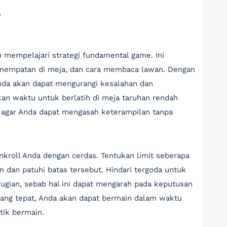
y
h mempelajari strategi fundamental game. Ini
enempatan di meja, dan cara membaca lawan. Dengan
Anda akan dapat mengurangi kesalahan dan
n waktu untuk berlatih di meja taruhan rendah
 agar Anda dapat mengasah keterampilan tanpa
nkroll Anda dengan cerdas. Tentukan limit seberapa
 dan patuhi batas tersebut. Hindari tergoda untuk
ugian, sebab hal ini dapat mengarah pada keputusan
ang tepat, Anda akan dapat bermain dalam waktu
tik bermain.