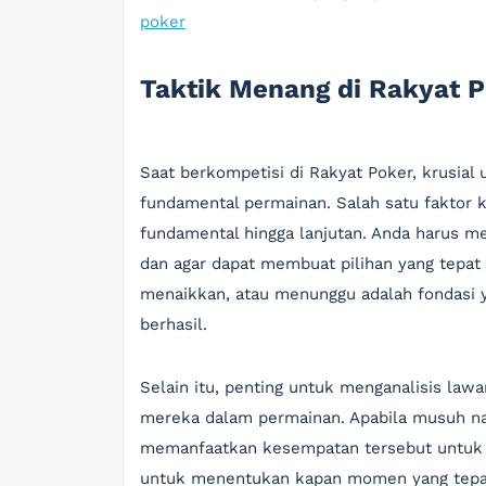
poker
Taktik Menang di Rakyat P
Saat berkompetisi di Rakyat Poker, krusial 
fundamental permainan. Salah satu faktor k
fundamental hingga lanjutan. Anda harus m
dan agar dapat membuat pilihan yang tepat 
menaikkan, atau menunggu adalah fondasi
berhasil.
Selain itu, penting untuk menganalisis lawa
mereka dalam permainan. Apabila musuh na
memanfaatkan kesempatan tersebut untuk
untuk menentukan kapan momen yang tepat