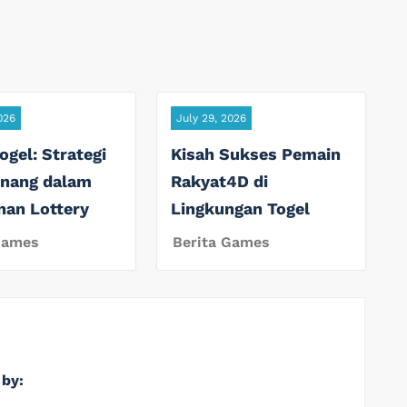
026
July 29, 2026
ogel: Strategi
Kisah Sukses Pemain
enang dalam
Rakyat4D di
nan Lottery
Lingkungan Togel
Games
Berita Games
 by: