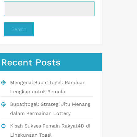
Search
Recent Posts
Mengenal Bupatitogel: Panduan
Lengkap untuk Pemula
Bupatitogel: Strategi Jitu Menang
dalam Permainan Lottery
Kisah Sukses Pemain Rakyat4D di
Lingkungan Togel