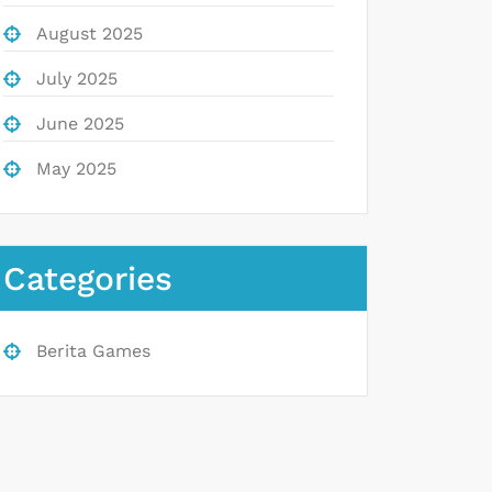
August 2025
July 2025
June 2025
May 2025
Categories
Berita Games