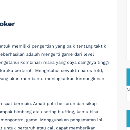
oker
untuk memiliki pengertian yang baik tentang taktik
eberhasilan adalah mengerti game dari level
engetahui kombinasi mana yang daya saingnya tinggi
ketika bertaruh. Mengetahui sewaktu harus fold,
 yang akan membantu meningkatkan kemungkinan
N
n saat bermain. Amati pola bertaruh dan sikap
mpak bimbang atau sering bluffing, kamu bisa
 mengontrol game. Menggunakan pengamatan ini
 untuk bertaruh atau call dapat memberikan