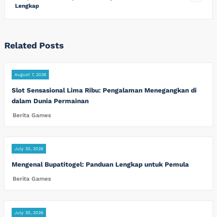
Lengkap
Related Posts
August 7, 2026
Slot Sensasional Lima Ribu: Pengalaman Menegangkan di
dalam Dunia Permainan
Berita Games
July 30, 2026
Mengenal Bupatitogel: Panduan Lengkap untuk Pemula
Berita Games
July 30, 2026