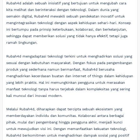
Rubah4d adalah sebuah inisiatif yang bertujuan untuk mengubah cara
kita melihat dan berinteraksi dengan teknologi. Dalam dunia yang
semakin digital, Rubah4d mewakili sebuah pendekatan inovatif untuk
mengintegrasikan teknologi dengan aspek kehidupan sehari-hari. Konsep
ini bertumpu pada prinsip keterbukaan, kolaborasi, dan berkelanjutan,
sehingga dapat memberikan solusi yang tidak hanya efektif, tetapi juga
ramah lingkungan.
Rubah4d mengadaptasi teknologi terkini untuk menghadirkan solusi yang
sesuai dengan kebutuhan masyarakat. Dengan fokus pada pengembangan
produk yang sederhana namun bermanfaat, Rubah4d berusaha
menghadirkan kecerdasan buatan dan internet of things dalam kehidupan
yang lebih praktis. Hal ini memungkinkan pengguna untuk merasakan
manfaat teknologi tanpa harus terjebak dalam kompleksitas yang sering
kali muncul dari inovasi modern.
Melalui Rubah4d, diharapkan dapat tercipta sebuah ekosistem yang
memberdayakan individu dan komunitas. Kolaborasi antara berbagai
pihak, mulai dari pengembang hingga pengguna akhir, menjadi kunci
untuk mewujudkan visi ini. Dengan memanfaatkan kekuatan teknologi,
Rubah4d berkomitmen untuk menghadirkan dampak sosial yang positif