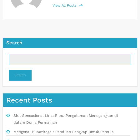
View All Posts
Search
Search
Recent Posts
Slot Sensasional Lima Ribu: Pengalaman Menegangkan di
dalam Dunia Permainan
Mengenal Bupatitogel: Panduan Lengkap untuk Pemula