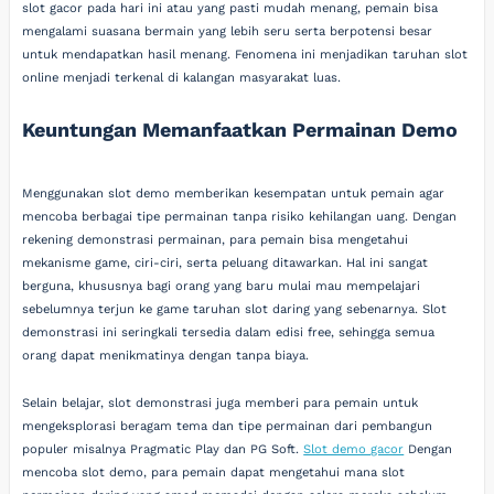
slot gacor pada hari ini atau yang pasti mudah menang, pemain bisa
mengalami suasana bermain yang lebih seru serta berpotensi besar
untuk mendapatkan hasil menang. Fenomena ini menjadikan taruhan slot
online menjadi terkenal di kalangan masyarakat luas.
Keuntungan Memanfaatkan Permainan Demo
Menggunakan slot demo memberikan kesempatan untuk pemain agar
mencoba berbagai tipe permainan tanpa risiko kehilangan uang. Dengan
rekening demonstrasi permainan, para pemain bisa mengetahui
mekanisme game, ciri-ciri, serta peluang ditawarkan. Hal ini sangat
berguna, khususnya bagi orang yang baru mulai mau mempelajari
sebelumnya terjun ke game taruhan slot daring yang sebenarnya. Slot
demonstrasi ini seringkali tersedia dalam edisi free, sehingga semua
orang dapat menikmatinya dengan tanpa biaya.
Selain belajar, slot demonstrasi juga memberi para pemain untuk
mengeksplorasi beragam tema dan tipe permainan dari pembangun
populer misalnya Pragmatic Play dan PG Soft.
Slot demo gacor
Dengan
mencoba slot demo, para pemain dapat mengetahui mana slot