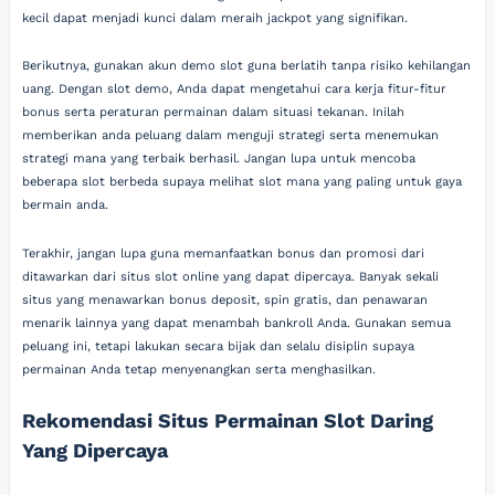
kecil dapat menjadi kunci dalam meraih jackpot yang signifikan.
Berikutnya, gunakan akun demo slot guna berlatih tanpa risiko kehilangan
uang. Dengan slot demo, Anda dapat mengetahui cara kerja fitur-fitur
bonus serta peraturan permainan dalam situasi tekanan. Inilah
memberikan anda peluang dalam menguji strategi serta menemukan
strategi mana yang terbaik berhasil. Jangan lupa untuk mencoba
beberapa slot berbeda supaya melihat slot mana yang paling untuk gaya
bermain anda.
Terakhir, jangan lupa guna memanfaatkan bonus dan promosi dari
ditawarkan dari situs slot online yang dapat dipercaya. Banyak sekali
situs yang menawarkan bonus deposit, spin gratis, dan penawaran
menarik lainnya yang dapat menambah bankroll Anda. Gunakan semua
peluang ini, tetapi lakukan secara bijak dan selalu disiplin supaya
permainan Anda tetap menyenangkan serta menghasilkan.
Rekomendasi Situs Permainan Slot Daring
Yang Dipercaya