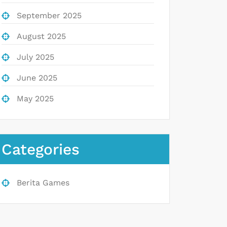
September 2025
August 2025
July 2025
June 2025
May 2025
Categories
Berita Games