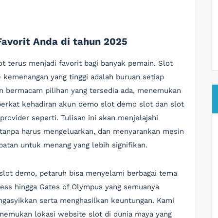
Favorit Anda di tahun 2025
t terus menjadi favorit bagi banyak pemain. Slot
 kemenangan yang tinggi adalah buruan setiap
gan bermacam pilihan yang tersedia ada, menemukan
erkat kehadiran akun demo slot demo slot dan slot
ovider seperti. Tulisan ini akan menjelajahi
ji tanpa harus mengeluarkan, dan menyarankan mesin
tan untuk menang yang lebih signifikan.
lot demo, petaruh bisa menyelami berbagai tema
rincess hingga Gates of Olympus yang semuanya
asyikkan serta menghasilkan keuntungan. Kami
nemukan lokasi website slot di dunia maya yang