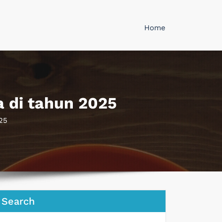
Home
a di tahun 2025
025
Search