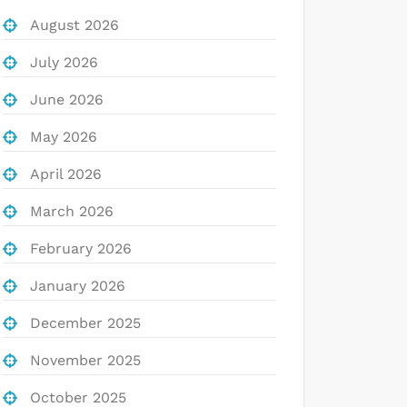
August 2026
July 2026
June 2026
May 2026
April 2026
March 2026
February 2026
January 2026
December 2025
November 2025
October 2025