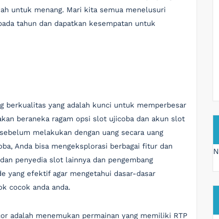
dah untuk menang. Mari kita semua menelusuri
 pada tahun dan dapatkan kesempatan untuk
g berkualitas yang adalah kunci untuk memperbesar
an beraneka ragam opsi slot ujicoba dan akun slot
sebelum melakukan dengan uang secara uang
a, Anda bisa mengeksplorasi berbagai fitur dan
N
 dan penyedia slot lainnya dan pengembang
de yang efektif agar mengetahui dasar-dasar
k cocok anda anda.
acor adalah menemukan permainan yang memiliki RTP