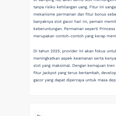
tanpa risiko kehilangan uang. Fitur ini san
mekanisme permainan dan fitur bonus seb
banyaknya slot gacor hari ini, pemain memi
keberuntungan. Permainan seperti Princess
merupakan contoh-contoh yang kerap membe
Di tahun 2025, provider ini akan fokus untu
meningkatkan aspek keamanan serta keny
slot yang maksimal. Dengan kemajuan tren
fitur jackpot yang terus bertambah, develop
gacor yang dapat dipercaya untuk masa dep