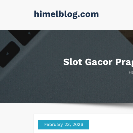
Skip
himelblog.com
to
content
Slot Gacor Pra
H
February 23, 2026