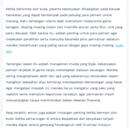
Ketika berlomba slot kuda, peserta kebanyakan dihadapkan pada banyak
hambatan yang dapat berdampak pada peluang para pemain untuk
menang. Satu tantangan utama ialah memahami mekanisme game
beragam. Masing-masing mesin slot memiliki aturan serta fitur unik yang
perlu dikuasai. Oleh karena itu, adalah penting untuk para pemain agar
melakukan penelitian serta mencoba beraneka jenis permainan sebelum
mereka menentukan yang paling sesuai dengan gaya masing-masing.
kuda
slot
Tantangan selain itu adalah manajemen modal yang bijak. Kebanyakan
pemain terjebak di game tanpa menetapkan batasan keuangan. Mereka
sering menghabiskan lebih dari apa yang sebenarnya rencanakan dalam
mengikuti kekalahan atau berharap mendapatkan kemenangan yang besar.
Agar mengatasi masalah ini, mereka harus mengatur uang saku yang
realistis serta mematuhi keputusan tersebut, agar permainan masih
menyenangkan tanpa menimbulkan beban tekanan finansial.
Yang terakhir, emosi juga adalah rintangan penting ketika bermain slot
kuda. Ketika pertarungan di antara ekspektasi dan kenyataan terjadi,
mereka dapat secara gampang terpengaruh oleh frustrasi maupun