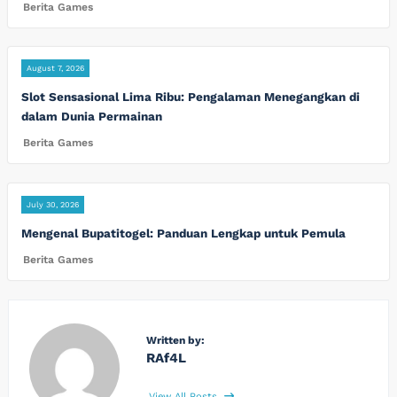
Berita Games
August 7, 2026
Slot Sensasional Lima Ribu: Pengalaman Menegangkan di
dalam Dunia Permainan
Berita Games
July 30, 2026
Mengenal Bupatitogel: Panduan Lengkap untuk Pemula
Berita Games
Written by:
RAf4L
View All Posts