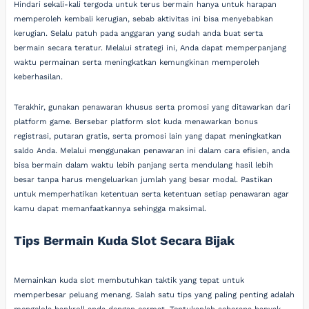
Hindari sekali-kali tergoda untuk terus bermain hanya untuk harapan
memperoleh kembali kerugian, sebab aktivitas ini bisa menyebabkan
kerugian. Selalu patuh pada anggaran yang sudah anda buat serta
bermain secara teratur. Melalui strategi ini, Anda dapat memperpanjang
waktu permainan serta meningkatkan kemungkinan memperoleh
keberhasilan.
Terakhir, gunakan penawaran khusus serta promosi yang ditawarkan dari
platform game. Bersebar platform slot kuda menawarkan bonus
registrasi, putaran gratis, serta promosi lain yang dapat meningkatkan
saldo Anda. Melalui menggunakan penawaran ini dalam cara efisien, anda
bisa bermain dalam waktu lebih panjang serta mendulang hasil lebih
besar tanpa harus mengeluarkan jumlah yang besar modal. Pastikan
untuk memperhatikan ketentuan serta ketentuan setiap penawaran agar
kamu dapat memanfaatkannya sehingga maksimal.
Tips Bermain Kuda Slot Secara Bijak
Memainkan kuda slot membutuhkan taktik yang tepat untuk
memperbesar peluang menang. Salah satu tips yang paling penting adalah