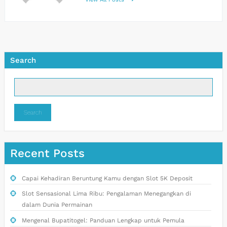
Search
Search
Recent Posts
Capai Kehadiran Beruntung Kamu dengan Slot 5K Deposit
Slot Sensasional Lima Ribu: Pengalaman Menegangkan di
dalam Dunia Permainan
Mengenal Bupatitogel: Panduan Lengkap untuk Pemula