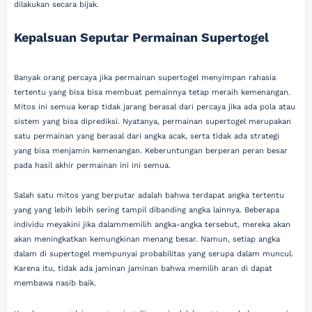
dilakukan secara bijak.
Kepalsuan Seputar Permainan Supertogel
Banyak orang percaya jika permainan supertogel menyimpan rahasia
tertentu yang bisa bisa membuat pemainnya tetap meraih kemenangan.
Mitos ini semua kerap tidak jarang berasal dari percaya jika ada pola atau
sistem yang bisa diprediksi. Nyatanya, permainan supertogel merupakan
satu permainan yang berasal dari angka acak, serta tidak ada strategi
yang bisa menjamin kemenangan. Keberuntungan berperan peran besar
pada hasil akhir permainan ini ini semua.
Salah satu mitos yang berputar adalah bahwa terdapat angka tertentu
yang yang lebih lebih sering tampil dibanding angka lainnya. Beberapa
individu meyakini jika dalammemilih angka-angka tersebut, mereka akan
akan meningkatkan kemungkinan menang besar. Namun, setiap angka
dalam di supertogel mempunyai probabilitas yang serupa dalam muncul.
Karena itu, tidak ada jaminan jaminan bahwa memilih aran di dapat
membawa nasib baik.