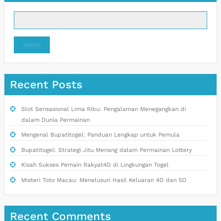
Search
Recent Posts
Slot Sensasional Lima Ribu: Pengalaman Menegangkan di
dalam Dunia Permainan
Mengenal Bupatitogel: Panduan Lengkap untuk Pemula
Bupatitogel: Strategi Jitu Menang dalam Permainan Lottery
Kisah Sukses Pemain Rakyat4D di Lingkungan Togel
Misteri Toto Macau: Menelusuri Hasil Keluaran 4D dan 5D
Recent Comments