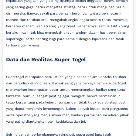
Kepalsuan yang lain yang sering dijumpai adalah anggapan bahwa pemain
yang sering gagal harus mengetes strategi baru untuk mengubah nasib
diri mereka. Banyak sekali para pemain berpindah antara bermacam-
macam tipe taruhan atau mengubah angka-angka secara terus-menerus,
berharap menemukan strategi yang tepat. Sebenarnya, semua taktik yang
berlaku masih tak bisa mengubah unsur random dalam hasil permainan
supertogel, serta penting bagi para pemain dengan bijaksana dan tidak
terbawa oleh emosi.
Data dan Realitas Super Togel
Supertogel merupakan satu istilah yang dibahas dalam konteks taruhan
dan perjudian di Indonesia. Banyak yang yang percaya bahwa supertogel
menawarkan kesempatan besar untuk memenangkan hadiah uang tunai
fantastis. Namun, sangat penting agar mengerti bahwa permainan ini
tetap bergantung pada keberuntungan dan tidak tidak ada strategi pasti
yang dapat menjamin kemenangan. Dalam banyak kasus, para pengusaha
serta operator yang menjalankan menjalankan permainan ini adalah pihak
yang paling diuntungkan oleh ketidakpastian ini.
Seiring dengan berkembangnya teknologi, supertogel juga telah