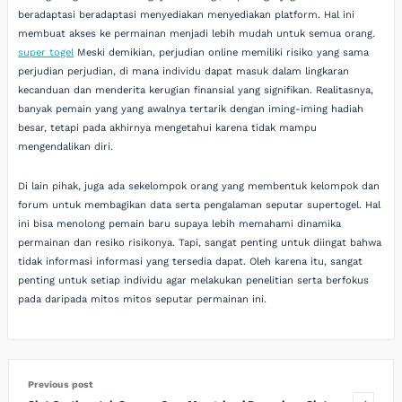
beradaptasi beradaptasi menyediakan menyediakan platform. Hal ini
membuat akses ke permainan menjadi lebih mudah untuk semua orang.
super togel
Meski demikian, perjudian online memiliki risiko yang sama
perjudian perjudian, di mana individu dapat masuk dalam lingkaran
kecanduan dan menderita kerugian finansial yang signifikan. Realitasnya,
banyak pemain yang yang awalnya tertarik dengan iming-iming hadiah
besar, tetapi pada akhirnya mengetahui karena tidak mampu
mengendalikan diri.
Di lain pihak, juga ada sekelompok orang yang membentuk kelompok dan
forum untuk membagikan data serta pengalaman seputar supertogel. Hal
ini bisa menolong pemain baru supaya lebih memahami dinamika
permainan dan resiko risikonya. Tapi, sangat penting untuk diingat bahwa
tidak informasi informasi yang tersedia dapat. Oleh karena itu, sangat
penting untuk setiap individu agar melakukan penelitian serta berfokus
pada daripada mitos mitos seputar permainan ini.
Previous post