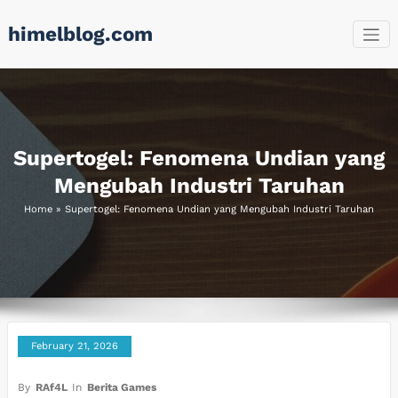
Skip
himelblog.com
to
content
Supertogel: Fenomena Undian yang
Mengubah Industri Taruhan
Home
»
Supertogel: Fenomena Undian yang Mengubah Industri Taruhan
February 21, 2026
By
RAf4L
In
Berita Games