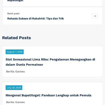
Bupatitogel
Next post
Rahasia Sukses di Rubah4d: Tips dan Trik
Related Posts
August 7, 2026
Slot Sensasional Lima Ribu: Pengalaman Menegangkan di
dalam Dunia Permainan
Berita Games
July 30, 2026
Mengenal Bupatitogel: Panduan Lengkap untuk Pemula
Berita Games