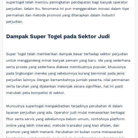
supertogel telah memicu peningkatan pendapatan bagi banyak operator
perjudian. Selain itu, fenomena ini pun menggerakkan inovasi dalam tipe
permainan dan metode promosi yang diterapkan dalam industri
perjudian.
Dampak Super Togel pada Sektor Judi
Super Togel telah memberikan dampak besar terhadap sektor perjudian
untuk menggandeng minat banyak pemain yang baru. Ide yang sederhana
serta proses yang sederhana diakses membuatnya populer, khususnya
pada lingkungan mereka yang sebelumnya kurang berminat pada jenis
perjudian lainnya. Dengan bertambahnya jumlah peserta, nilai permainan
serta taruhan yang dijalankan melonjak secara signifikan, hal ini pasti
merubah peta kompetisi di sektor.
Munculnya supertogel mengakibatkan terjadinya perubahan di dalam
layanan perjudian yang ada. Operator judi mulai menawarkan berbagai
fitur serta servis yang sebelumnya belum umum, contohnya platform
online yang lebih interaksi, metode transaksi yang kian efisien, dan
promosi yang lebih menarik. Perubahan ini bukan cuma menawarkan