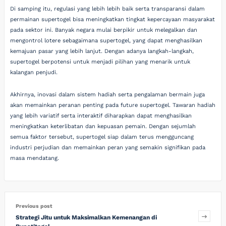
Di samping itu, regulasi yang lebih lebih baik serta transparansi dalam
permainan supertogel bisa meningkatkan tingkat kepercayaan masyarakat
pada sektor ini. Banyak negara mulai berpikir untuk melegalkan dan
mengontrol lotere sebagaimana supertogel, yang dapat menghasilkan
kemajuan pasar yang lebih lanjut. Dengan adanya langkah-langkah,
supertogel berpotensi untuk menjadi pilihan yang menarik untuk
kalangan penjudi.
Akhirnya, inovasi dalam sistem hadiah serta pengalaman bermain juga
akan memainkan peranan penting pada future supertogel. Tawaran hadiah
yang lebih variatif serta interaktif diharapkan dapat menghasilkan
meningkatkan keterlibatan dan kepuasan pemain. Dengan sejumlah
semua faktor tersebut, supertogel siap dalam terus mengguncang
industri perjudian dan memainkan peran yang semakin signifikan pada
masa mendatang.
Previous post
Strategi Jitu untuk Maksimalkan Kemenangan di