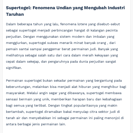
Supertogel: Fenomena Undian yang Mengubah Industri
Taruhan
Dalam beberapa tahun yang lalu, fenomena lotere yang disebut-sebut
sebagai supertogel menjadi perbincangan hangat di kalangan pecinta
perjudian. Dengan menggunakan sistem modern dan imbalan yang
menggiurkan, supertogel sukses menarik minat banyak orang , dari
pemain santai sampai penggemar berat permainan judi. Banyak yang
melihatnya sebagai salah satu dari cara dalam meraih kekayaan yang
cepat dalam sekejap, dan pengaruhnya pada dunia perjudian sangat
signifikan.
Permainan supertogel bukan sekadar permainan yang bergantung pada
keberuntungan, melainkan bisa menjadi alat hiburan yang menghibur bagi
masyarakat. Melalui angin segar yang dibawanya, supertogel membawa
sensasi bermain yang unik, memberikan harapan baru dan kebahagiaan
bagi semua yang terlibat. Dengan tingkat popularitasnya yang makin
bertambah, supertogel diramalkan bakal menyulap citra sektor judi di
tanah air dan menyebabkan ini sebagai permainan ini paling menonjol di
antara berbagai jenis permainan lain.