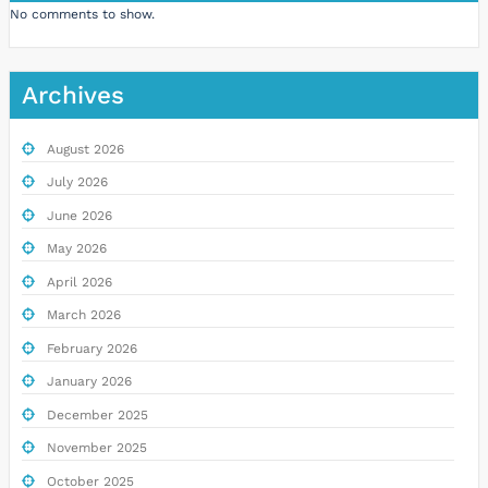
No comments to show.
Archives
August 2026
July 2026
June 2026
May 2026
April 2026
March 2026
February 2026
January 2026
December 2025
November 2025
October 2025