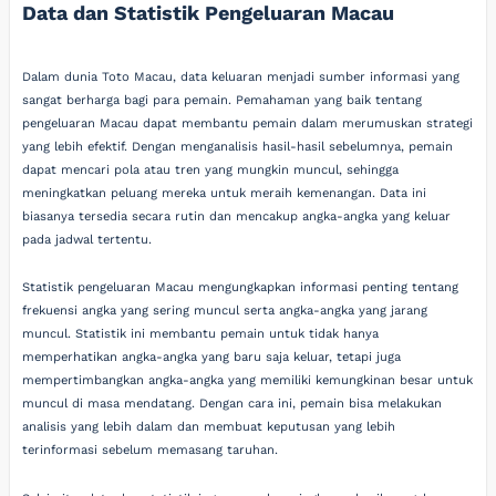
Data dan Statistik Pengeluaran Macau
Dalam dunia Toto Macau, data keluaran menjadi sumber informasi yang
sangat berharga bagi para pemain. Pemahaman yang baik tentang
pengeluaran Macau dapat membantu pemain dalam merumuskan strategi
yang lebih efektif. Dengan menganalisis hasil-hasil sebelumnya, pemain
dapat mencari pola atau tren yang mungkin muncul, sehingga
meningkatkan peluang mereka untuk meraih kemenangan. Data ini
biasanya tersedia secara rutin dan mencakup angka-angka yang keluar
pada jadwal tertentu.
Statistik pengeluaran Macau mengungkapkan informasi penting tentang
frekuensi angka yang sering muncul serta angka-angka yang jarang
muncul. Statistik ini membantu pemain untuk tidak hanya
memperhatikan angka-angka yang baru saja keluar, tetapi juga
mempertimbangkan angka-angka yang memiliki kemungkinan besar untuk
muncul di masa mendatang. Dengan cara ini, pemain bisa melakukan
analisis yang lebih dalam dan membuat keputusan yang lebih
terinformasi sebelum memasang taruhan.