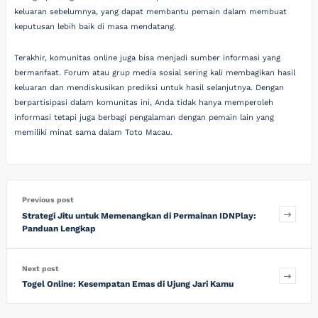
keluaran sebelumnya, yang dapat membantu pemain dalam membuat
keputusan lebih baik di masa mendatang.
Terakhir, komunitas online juga bisa menjadi sumber informasi yang
bermanfaat. Forum atau grup media sosial sering kali membagikan hasil
keluaran dan mendiskusikan prediksi untuk hasil selanjutnya. Dengan
berpartisipasi dalam komunitas ini, Anda tidak hanya memperoleh
informasi tetapi juga berbagi pengalaman dengan pemain lain yang
memiliki minat sama dalam Toto Macau.
Previous post
Strategi Jitu untuk Memenangkan di Permainan IDNPlay:
Panduan Lengkap
Next post
Togel Online: Kesempatan Emas di Ujung Jari Kamu