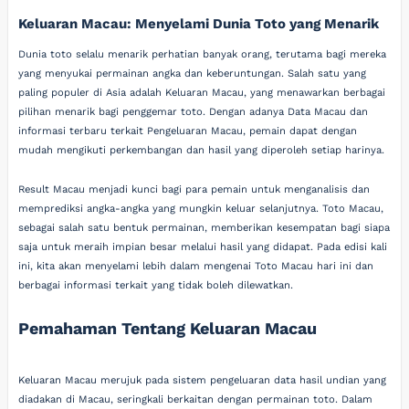
Keluaran Macau: Menyelami Dunia Toto yang Menarik
Dunia toto selalu menarik perhatian banyak orang, terutama bagi mereka
yang menyukai permainan angka dan keberuntungan. Salah satu yang
paling populer di Asia adalah Keluaran Macau, yang menawarkan berbagai
pilihan menarik bagi penggemar toto. Dengan adanya Data Macau dan
informasi terbaru terkait Pengeluaran Macau, pemain dapat dengan
mudah mengikuti perkembangan dan hasil yang diperoleh setiap harinya.
Result Macau menjadi kunci bagi para pemain untuk menganalisis dan
memprediksi angka-angka yang mungkin keluar selanjutnya. Toto Macau,
sebagai salah satu bentuk permainan, memberikan kesempatan bagi siapa
saja untuk meraih impian besar melalui hasil yang didapat. Pada edisi kali
ini, kita akan menyelami lebih dalam mengenai Toto Macau hari ini dan
berbagai informasi terkait yang tidak boleh dilewatkan.
Pemahaman Tentang Keluaran Macau
Keluaran Macau merujuk pada sistem pengeluaran data hasil undian yang
diadakan di Macau, seringkali berkaitan dengan permainan toto. Dalam