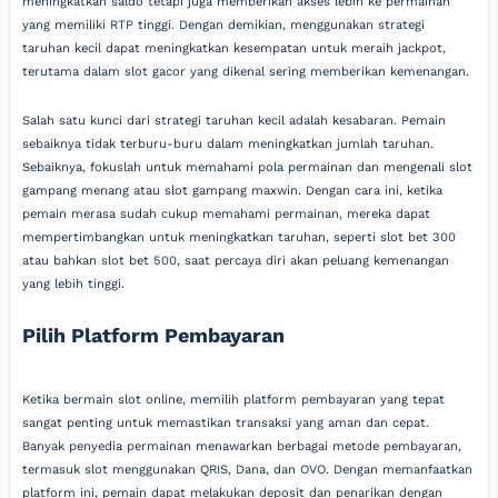
meningkatkan saldo tetapi juga memberikan akses lebih ke permainan
yang memiliki RTP tinggi. Dengan demikian, menggunakan strategi
taruhan kecil dapat meningkatkan kesempatan untuk meraih jackpot,
terutama dalam slot gacor yang dikenal sering memberikan kemenangan.
Salah satu kunci dari strategi taruhan kecil adalah kesabaran. Pemain
sebaiknya tidak terburu-buru dalam meningkatkan jumlah taruhan.
Sebaiknya, fokuslah untuk memahami pola permainan dan mengenali slot
gampang menang atau slot gampang maxwin. Dengan cara ini, ketika
pemain merasa sudah cukup memahami permainan, mereka dapat
mempertimbangkan untuk meningkatkan taruhan, seperti slot bet 300
atau bahkan slot bet 500, saat percaya diri akan peluang kemenangan
yang lebih tinggi.
Pilih Platform Pembayaran
Ketika bermain slot online, memilih platform pembayaran yang tepat
sangat penting untuk memastikan transaksi yang aman dan cepat.
Banyak penyedia permainan menawarkan berbagai metode pembayaran,
termasuk slot menggunakan QRIS, Dana, dan OVO. Dengan memanfaatkan
platform ini, pemain dapat melakukan deposit dan penarikan dengan