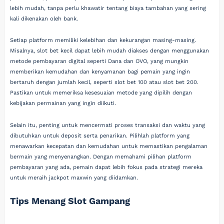
lebih mudah, tanpa perlu khawatir tentang biaya tambahan yang sering
kali dikenakan oleh bank.
Setiap platform memiliki kelebihan dan kekurangan masing-masing.
Misalnya, slot bet kecil dapat lebih mudah diakses dengan menggunakan
metode pembayaran digital seperti Dana dan OVO, yang mungkin
memberikan kemudahan dan kenyamanan bagi pemain yang ingin
bertaruh dengan jumlah kecil, seperti slot bet 100 atau slot bet 200.
Pastikan untuk memeriksa kesesuaian metode yang dipilih dengan
kebijakan permainan yang ingin diikuti.
Selain itu, penting untuk mencermati proses transaksi dan waktu yang
dibutuhkan untuk deposit serta penarikan. Pilihlah platform yang
menawarkan kecepatan dan kemudahan untuk memastikan pengalaman
bermain yang menyenangkan. Dengan memahami pilihan platform
pembayaran yang ada, pemain dapat lebih fokus pada strategi mereka
untuk meraih jackpot maxwin yang diidamkan.
Tips Menang Slot Gampang