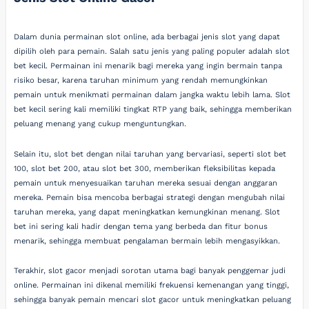
Dalam dunia permainan slot online, ada berbagai jenis slot yang dapat
dipilih oleh para pemain. Salah satu jenis yang paling populer adalah slot
bet kecil. Permainan ini menarik bagi mereka yang ingin bermain tanpa
risiko besar, karena taruhan minimum yang rendah memungkinkan
pemain untuk menikmati permainan dalam jangka waktu lebih lama. Slot
bet kecil sering kali memiliki tingkat RTP yang baik, sehingga memberikan
peluang menang yang cukup menguntungkan.
Selain itu, slot bet dengan nilai taruhan yang bervariasi, seperti slot bet
100, slot bet 200, atau slot bet 300, memberikan fleksibilitas kepada
pemain untuk menyesuaikan taruhan mereka sesuai dengan anggaran
mereka. Pemain bisa mencoba berbagai strategi dengan mengubah nilai
taruhan mereka, yang dapat meningkatkan kemungkinan menang. Slot
bet ini sering kali hadir dengan tema yang berbeda dan fitur bonus
menarik, sehingga membuat pengalaman bermain lebih mengasyikkan.
Terakhir, slot gacor menjadi sorotan utama bagi banyak penggemar judi
online. Permainan ini dikenal memiliki frekuensi kemenangan yang tinggi,
sehingga banyak pemain mencari slot gacor untuk meningkatkan peluang