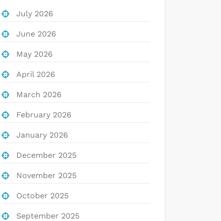
July 2026
June 2026
May 2026
April 2026
March 2026
February 2026
January 2026
December 2025
November 2025
October 2025
September 2025