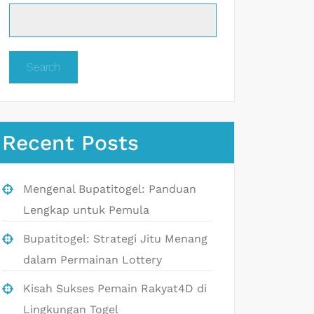
Search
Recent Posts
Mengenal Bupatitogel: Panduan
Lengkap untuk Pemula
Bupatitogel: Strategi Jitu Menang
dalam Permainan Lottery
Kisah Sukses Pemain Rakyat4D di
Lingkungan Togel