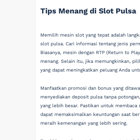
Tips Menang di Slot Pulsa
Memilih mesin slot yang tepat adalah lang
slot pulsa. Cari informasi tentang jenis pe
Biasanya, mesin dengan RTP (Return to Play
menang. Selain itu, jika memungkinkan, pi
yang dapat meningkatkan peluang Anda un
Manfaatkan promosi dan bonus yang ditawar
menyediakan deposit pulsa tanpa potonga
yang lebih besar. Pastikan untuk membaca s
dapat memaksimalkan keuntungan saat berma
meraih kemenangan yang lebih sering.