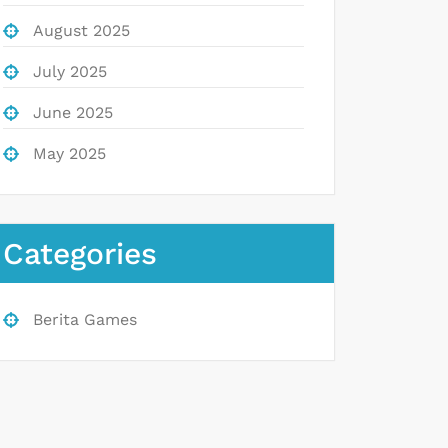
August 2025
July 2025
June 2025
May 2025
Categories
Berita Games