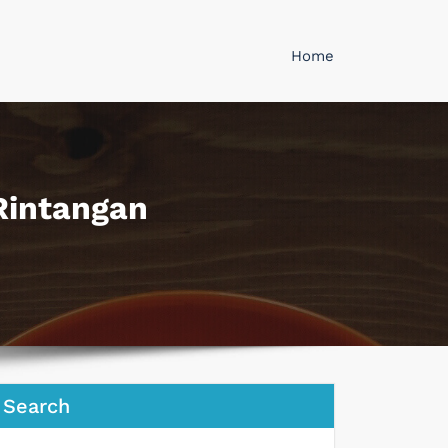
Home
Rintangan
Search