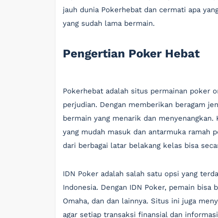
jauh dunia Pokerhebat dan cermati apa y
yang sudah lama bermain.
Pengertian Poker Hebat
Pokerhebat adalah situs permainan poker o
perjudian. Dengan memberikan beragam je
bermain yang menarik dan menyenangkan. K
yang mudah masuk dan antarmuka ramah p
dari berbagai latar belakang kelas bisa se
IDN Poker adalah salah satu opsi yang terdap
Indonesia. Dengan IDN Poker, pemain bisa 
Omaha, dan dan lainnya. Situs ini juga m
agar setiap transaksi finansial dan informa