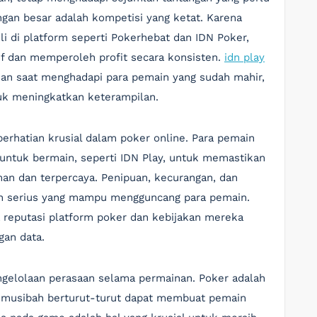
ngan besar adalah kompetisi yang ketat. Karena
i di platform seperti Pokerhebat dan IDN Poker,
tif dan memperoleh profit secara konsisten.
idn play
n saat menghadapi para pemain yang sudah mahir,
uk meningkatkan keterampilan.
perhatian krusial dalam poker online. Para pemain
m untuk bermain, seperti IDN Play, untuk memastikan
an dan terpercaya. Penipuan, kecurangan, dan
an serius yang mampu mengguncang para pemain.
a reputasi platform poker dan kebijakan mereka
an data.
engelolaan perasaan selama permainan. Poker adalah
n musibah berturut-turut dapat membuat pemain