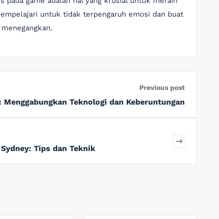
us pada game adalah hal yang krusial untuk meraih
empelajari untuk tidak terpengaruh emosi dan buat
ng menegangkan.
Previous post
o: Menggabungkan Teknologi dan Keberuntungan
 Sydney: Tips dan Teknik