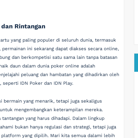
 dan Rintangan
artu yang paling populer di seluruh dunia, termasuk
 permainan ini sekarang dapat diakses secara online,
ng dan berkompetisi satu sama lain tanpa batasan
 naik daun dalam dunia poker online adalah
enjelajahi peluang dan hambatan yang dihadirkan oleh
, seperti IDN Poker dan IDN Play.
 bermain yang menarik, tetapi juga sekaligus
 untuk mengembangkan keterampilan mereka.
a tantangan yang harus dihadapi. Dalam lingkup
hami bukan hanya regulasi dan strategi, tetapi juga
latform yang dipilih. Mari kita semua dalami lebih