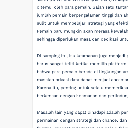
ditemui oleh para pemain. Salah satu tanta
jumlah pemain berpengalaman tinggi dan ahl
sulit untuk mempelajari strategi yang efek
Pemain baru mungkin akan merasa kewalaha
sehingga diperlukan masa dan dedikasi unt
Di samping itu, isu keamanan juga menjadi 
harus sangat teliti ketika memilih platfor
bahwa para pemain berada di lingkungan am
masalah privasi data dapat menjadi ancam
Karena itu, penting untuk selalu memeriks
berkenaan dengan keamanan dan perlindung
Masalah lain yang dapat dihadapi adalah p
permainan dengan strategi dan chance, da