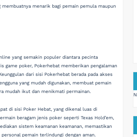
ang membuatnya menarik bagi pemain pemula maupun
nline yang semakin populer diantara pecinta
nis game poker, Pokerhebat memberikan pengalaman
eunggulan dari sisi Pokerhebat berada pada akses
engguna yang mudah digunakan, membuat pemain
cara mudah ikut dan menikmati permainan.
N
at di sisi Poker Hebat, yang dikenal luas di
bermain beragam jenis poker seperti Texas Hold’em,
enyediakan sistem keamanan keamanan, memastikan
si personal pemain terlindungi dengan aman.