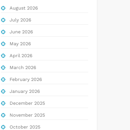
August 2026
July 2026
June 2026
May 2026
April 2026
March 2026
February 2026
January 2026
December 2025
November 2025
October 2025