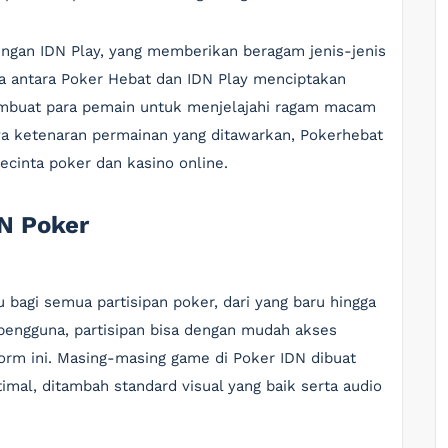
engan IDN Play, yang memberikan beragam jenis-jenis
ma antara Poker Hebat dan IDN Play menciptakan
embuat para pemain untuk menjelajahi ragam macam
ya ketenaran permainan yang ditawarkan, Pokerhebat
ecinta poker dan kasino online.
N Poker
bagi semua partisipan poker, dari yang baru hingga
 pengguna, partisipan bisa dengan mudah akses
form ini. Masing-masing game di Poker IDN dibuat
mal, ditambah standard visual yang baik serta audio