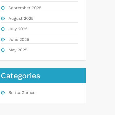
September 2025
August 2025
July 2025
June 2025
May 2025
Categories
Berita Games