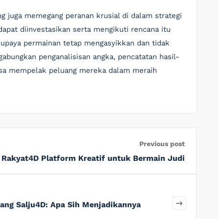
g juga memegang peranan krusial di dalam strategi
apat diinvestasikan serta mengikuti rencana itu
supaya permainan tetap mengasyikkan dan tidak
abungkan penganalisisan angka, pencatatan hasil-
bisa mempelak peluang mereka dalam meraih
Previous post
akyat4D Platform Kreatif untuk Bermain Judi
ang Salju4D: Apa Sih Menjadikannya