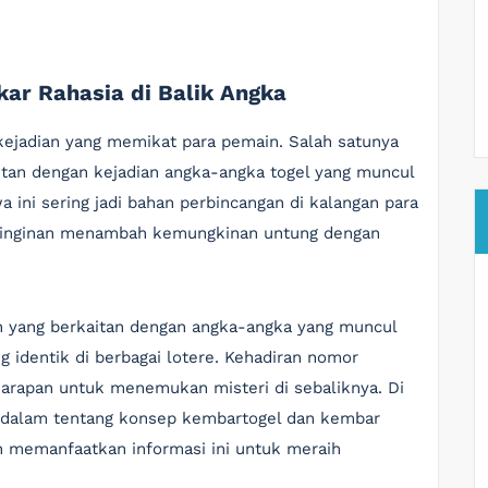
ar Rahasia di Balik Angka
n kejadian yang memikat para pemain. Salah satunya
itan dengan kejadian angka-angka togel yang muncul
 ini sering jadi bahan perbincangan di kalangan para
einginan menambah kemungkinan untung dengan
ah yang berkaitan dengan angka-angka yang muncul
 identik di berbagai lotere. Kehadiran nomor
arapan untuk menemukan misteri di sebaliknya. Di
ih dalam tentang konsep kembartogel dan kembar
n memanfaatkan informasi ini untuk meraih