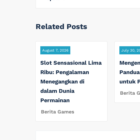
Related Posts
August 7, 2026
July 30, 2
Slot Sensasional Lima
Mengena
Ribu: Pengalaman
Pandua
Menegangkan di
untuk 
dalam Dunia
Berita 
Permainan
Berita Games