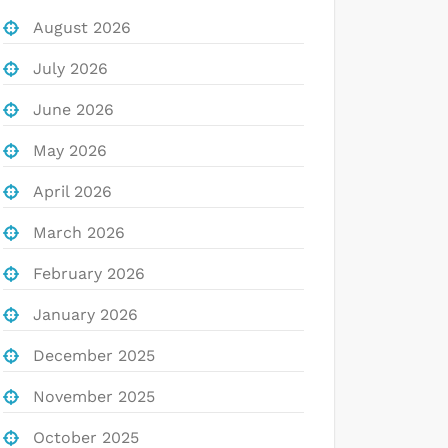
August 2026
July 2026
June 2026
May 2026
April 2026
March 2026
February 2026
January 2026
December 2025
November 2025
October 2025