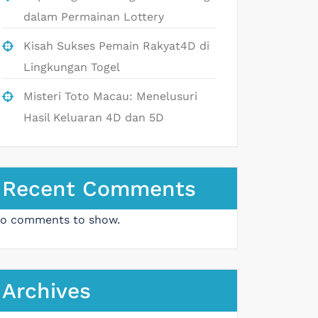
dalam Permainan Lottery
Kisah Sukses Pemain Rakyat4D di
Lingkungan Togel
Misteri Toto Macau: Menelusuri
Hasil Keluaran 4D dan 5D
Recent Comments
o comments to show.
Archives