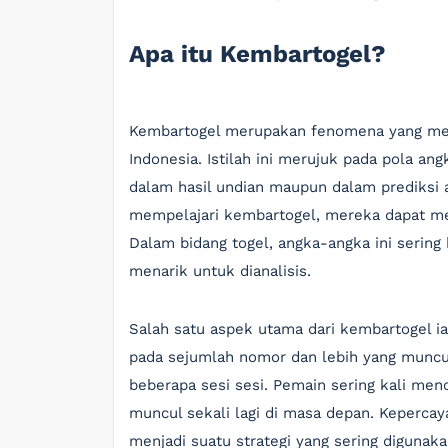
Apa itu Kembartogel?
Kembartogel merupakan fenomena yang mena
Indonesia. Istilah ini merujuk pada pola an
dalam hasil undian maupun dalam prediksi
mempelajari kembartogel, mereka dapat m
Dalam bidang togel, angka-angka ini sering 
menarik untuk dianalisis.
Salah satu aspek utama dari kembartogel i
pada sejumlah nomor dan lebih yang muncul
beberapa sesi sesi. Pemain sering kali men
muncul sekali lagi di masa depan. Kepercay
menjadi suatu strategi yang sering digun