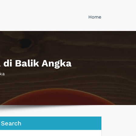
Home
di Balik Angka
ka
Search