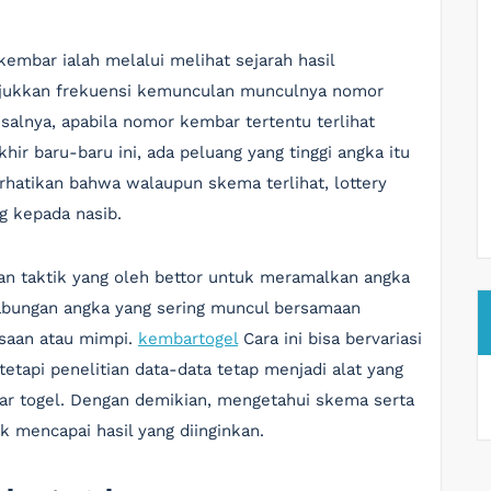
embar ialah melalui melihat sejarah hasil
unjukkan frekuensi kemunculan munculnya nomor
isalnya, apabila nomor kembar tertentu terlihat
hir baru-baru ini, ada peluang yang tinggi angka itu
erhatikan bahwa walaupun skema terlihat, lottery
g kepada nasib.
dan taktik yang oleh bettor untuk meramalkan angka
abungan angka yang sering muncul bersamaan
asaan atau mimpi.
kembartogel
Cara ini bisa bervariasi
etapi penelitian data-data tetap menjadi alat yang
r togel. Dengan demikian, mengetahui skema serta
 mencapai hasil yang diinginkan.