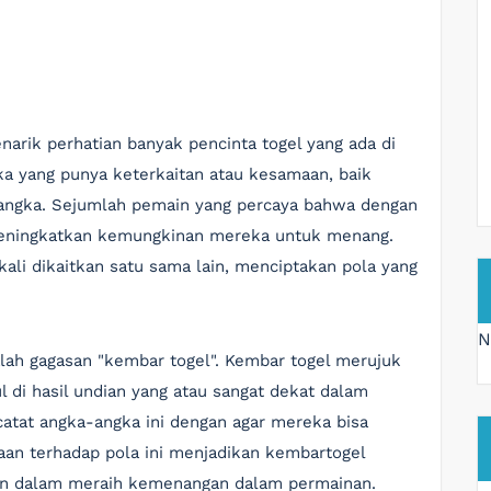
rik perhatian banyak pencinta togel yang ada di
gka yang punya keterkaitan atau kesamaan, baik
 angka. Sejumlah pemain yang percaya bahwa dengan
eningkatkan kemungkinan mereka untuk menang.
kali dikaitkan satu sama lain, menciptakan pola yang
N
alah gagasan "kembar togel". Kembar togel merujuk
 di hasil undian yang atau sangat dekat dalam
catat angka-angka ini dengan agar mereka bisa
aan terhadap pola ini menjadikan kembartogel
akan dalam meraih kemenangan dalam permainan.