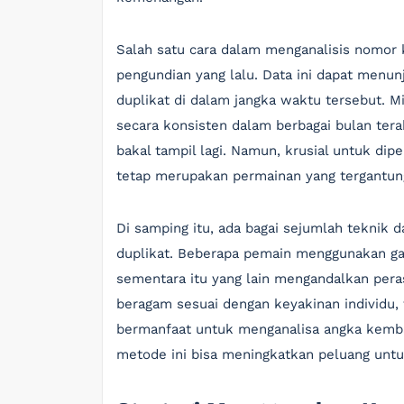
Salah satu cara dalam menganalisis nomor k
pengundian yang lalu. Data ini dapat men
duplikat di dalam jangka waktu tersebut. M
secara konsisten dalam berbagai bulan terak
bakal tampil lagi. Namun, krusial untuk dip
tetap merupakan permainan yang tergantun
Di samping itu, ada bagai sejumlah teknik 
duplikat. Beberapa pemain menggunakan g
sementara itu yang lain mengandalkan per
beragam sesuai dengan keyakinan individu, t
bermanfaat untuk menganalisa angka kemba
metode ini bisa meningkatkan peluang untuk