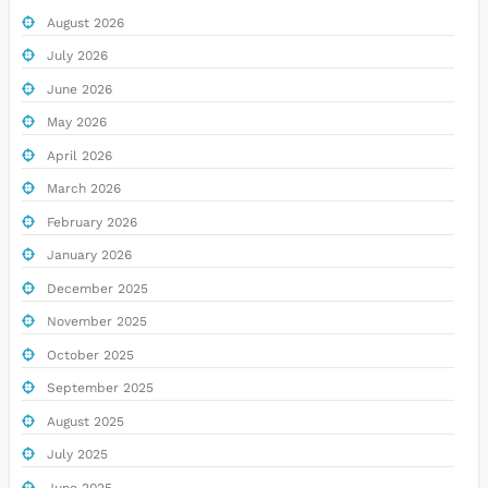
August 2026
July 2026
June 2026
May 2026
April 2026
March 2026
February 2026
January 2026
December 2025
November 2025
October 2025
September 2025
August 2025
July 2025
June 2025