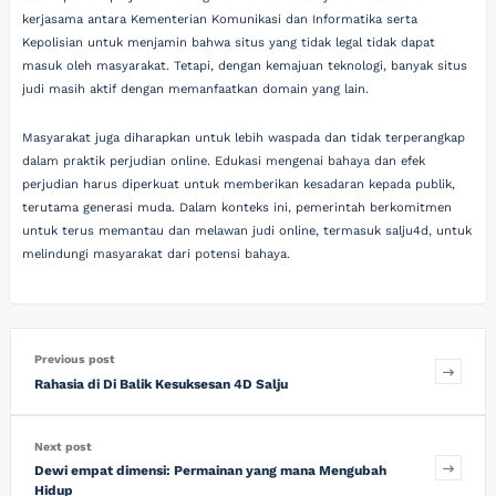
kerjasama antara Kementerian Komunikasi dan Informatika serta
Kepolisian untuk menjamin bahwa situs yang tidak legal tidak dapat
masuk oleh masyarakat. Tetapi, dengan kemajuan teknologi, banyak situs
judi masih aktif dengan memanfaatkan domain yang lain.
Masyarakat juga diharapkan untuk lebih waspada dan tidak terperangkap
dalam praktik perjudian online. Edukasi mengenai bahaya dan efek
perjudian harus diperkuat untuk memberikan kesadaran kepada publik,
terutama generasi muda. Dalam konteks ini, pemerintah berkomitmen
untuk terus memantau dan melawan judi online, termasuk salju4d, untuk
melindungi masyarakat dari potensi bahaya.
Previous post
Rahasia di Di Balik Kesuksesan 4D Salju
Next post
Dewi empat dimensi: Permainan yang mana Mengubah
Hidup