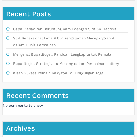
Recent Posts
Capai Kehadiran Beruntung Kamu dengan Slot 5K Deposit
Slot Sensasional Lima Ribu: Pengalaman Menegangkan di
dalam Dunia Permainan
Mengenal Bupatitogel: Panduan Lengkap untuk Pemula
Bupatitogel: Strategi Jitu Menang dalam Permainan Lottery
Kisah Sukses Pemain Rakyat4D di Lingkungan Togel
Recent Comments
No comments to show.
Archives