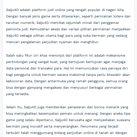
Salju4D adalah platform judi online yang tengah populer di negeri kita.
Dengan banyak jenis game serta ditawarkan, seperti permainan lotere dan
taruhan numerik, Salju4D memikat sejumlah minat dari penggemar
pencinta judi. Kemudahan akses dan variasi pilihan permainan menjadikan
Salju4D sebagai pilihan utama bagi para yang suka bermain yang sedang
mencari pengalaman perjudian nyaman dan menghibur.
Salah satu fitur ciri khas menonjol dari platform ini adalah mekanisme
perlindungan yang sangat kuat, yang bertujuan bertujuan agar menjaga
data personal dan transaksi para. Hal ini memunculkan rasa percaya diri
bagi pengguna untuk bermain secara maksimal tanpa perlu khawatir akan
kebocoran data. Dengan antarmuka yang ramah pengguna, semua orang
bisa dengan gampang mengakses dan menyusuri berbagai permainan
yang tersedia.
Selain itu, Salju4D juga memberikan penawaran dan bonus menarik yang
bisa meningkatkan kesempatan pemain untuk menang. Dengan aneka tipe
game yang selalu diperbarui, Salju4D berusaha agar menyediakan suasana
bermain yang inovatif serta menyenangkan. Fenomena yang terjadi
terbukti telah mengguncang bidang perjudian online di tanah air dengan