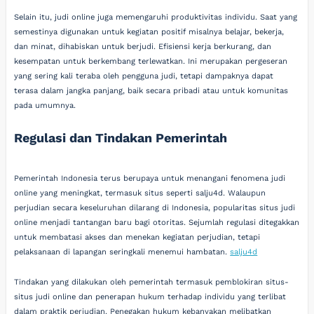
Selain itu, judi online juga memengaruhi produktivitas individu. Saat yang
semestinya digunakan untuk kegiatan positif misalnya belajar, bekerja,
dan minat, dihabiskan untuk berjudi. Efisiensi kerja berkurang, dan
kesempatan untuk berkembang terlewatkan. Ini merupakan pergeseran
yang sering kali teraba oleh pengguna judi, tetapi dampaknya dapat
terasa dalam jangka panjang, baik secara pribadi atau untuk komunitas
pada umumnya.
Regulasi dan Tindakan Pemerintah
Pemerintah Indonesia terus berupaya untuk menangani fenomena judi
online yang meningkat, termasuk situs seperti salju4d. Walaupun
perjudian secara keseluruhan dilarang di Indonesia, popularitas situs judi
online menjadi tantangan baru bagi otoritas. Sejumlah regulasi ditegakkan
untuk membatasi akses dan menekan kegiatan perjudian, tetapi
pelaksanaan di lapangan seringkali menemui hambatan.
salju4d
Tindakan yang dilakukan oleh pemerintah termasuk pemblokiran situs-
situs judi online dan penerapan hukum terhadap individu yang terlibat
dalam praktik perjudian. Penegakan hukum kebanyakan melibatkan