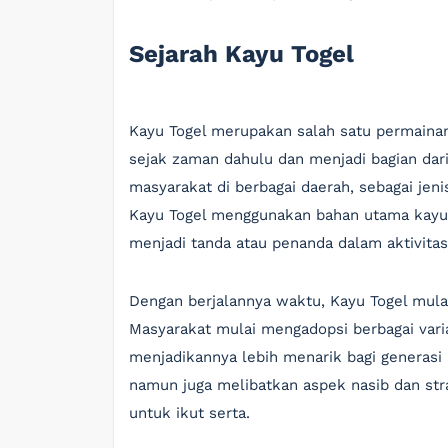
Sejarah Kayu Togel
Kayu Togel merupakan salah satu permainan t
sejak zaman dahulu dan menjadi bagian dar
masyarakat di berbagai daerah, sebagai jeni
Kayu Togel menggunakan bahan utama kayu 
menjadi tanda atau penanda dalam aktivitas
Dengan berjalannya waktu, Kayu Togel mul
Masyarakat mulai mengadopsi berbagai varia
menjadikannya lebih menarik bagi generasi 
namun juga melibatkan aspek nasib dan str
untuk ikut serta.