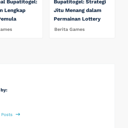
l Bupatitogel:
Bupatitogel: Strategi
n Lengkap
Jitu Menang dalam
Pemula
Permainan Lottery
Games
Berita Games
 by:
l Posts