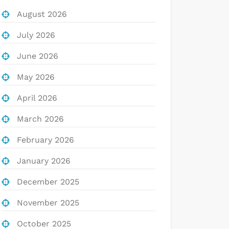
August 2026
July 2026
June 2026
May 2026
April 2026
March 2026
February 2026
January 2026
December 2025
November 2025
October 2025