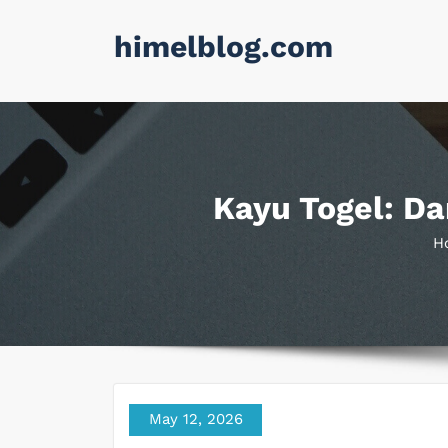
Skip
himelblog.com
to
content
Kayu Togel: Da
H
May 12, 2026