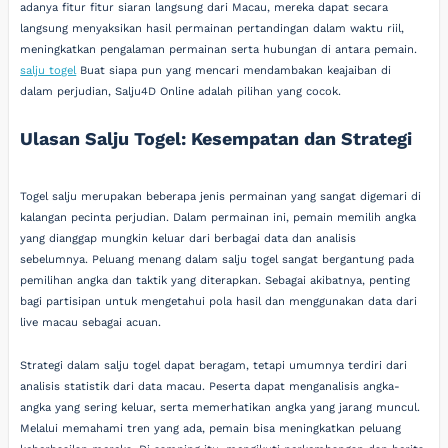
adanya fitur fitur siaran langsung dari Macau, mereka dapat secara
langsung menyaksikan hasil permainan pertandingan dalam waktu riil,
meningkatkan pengalaman permainan serta hubungan di antara pemain.
salju togel
Buat siapa pun yang mencari mendambakan keajaiban di
dalam perjudian, Salju4D Online adalah pilihan yang cocok.
Ulasan Salju Togel: Kesempatan dan Strategi
Togel salju merupakan beberapa jenis permainan yang sangat digemari di
kalangan pecinta perjudian. Dalam permainan ini, pemain memilih angka
yang dianggap mungkin keluar dari berbagai data dan analisis
sebelumnya. Peluang menang dalam salju togel sangat bergantung pada
pemilihan angka dan taktik yang diterapkan. Sebagai akibatnya, penting
bagi partisipan untuk mengetahui pola hasil dan menggunakan data dari
live macau sebagai acuan.
Strategi dalam salju togel dapat beragam, tetapi umumnya terdiri dari
analisis statistik dari data macau. Peserta dapat menganalisis angka-
angka yang sering keluar, serta memerhatikan angka yang jarang muncul.
Melalui memahami tren yang ada, pemain bisa meningkatkan peluang