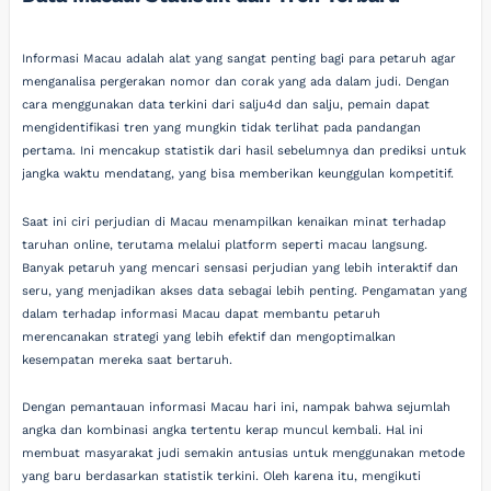
Informasi Macau adalah alat yang sangat penting bagi para petaruh agar
menganalisa pergerakan nomor dan corak yang ada dalam judi. Dengan
cara menggunakan data terkini dari salju4d dan salju, pemain dapat
mengidentifikasi tren yang mungkin tidak terlihat pada pandangan
pertama. Ini mencakup statistik dari hasil sebelumnya dan prediksi untuk
jangka waktu mendatang, yang bisa memberikan keunggulan kompetitif.
Saat ini ciri perjudian di Macau menampilkan kenaikan minat terhadap
taruhan online, terutama melalui platform seperti macau langsung.
Banyak petaruh yang mencari sensasi perjudian yang lebih interaktif dan
seru, yang menjadikan akses data sebagai lebih penting. Pengamatan yang
dalam terhadap informasi Macau dapat membantu petaruh
merencanakan strategi yang lebih efektif dan mengoptimalkan
kesempatan mereka saat bertaruh.
Dengan pemantauan informasi Macau hari ini, nampak bahwa sejumlah
angka dan kombinasi angka tertentu kerap muncul kembali. Hal ini
membuat masyarakat judi semakin antusias untuk menggunakan metode
yang baru berdasarkan statistik terkini. Oleh karena itu, mengikuti